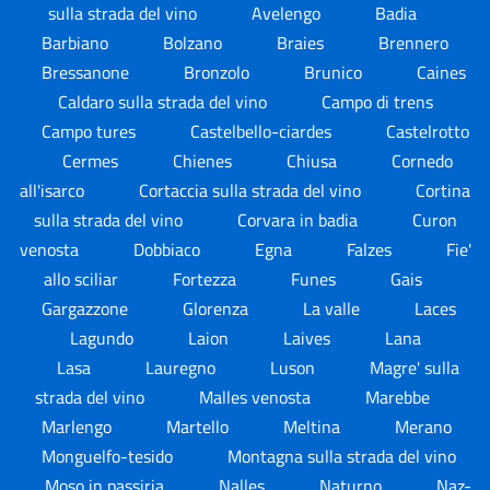
sulla strada del vino
Avelengo
Badia
Barbiano
Bolzano
Braies
Brennero
Bressanone
Bronzolo
Brunico
Caines
Caldaro sulla strada del vino
Campo di trens
Campo tures
Castelbello-ciardes
Castelrotto
Cermes
Chienes
Chiusa
Cornedo
all'isarco
Cortaccia sulla strada del vino
Cortina
sulla strada del vino
Corvara in badia
Curon
venosta
Dobbiaco
Egna
Falzes
Fie'
allo sciliar
Fortezza
Funes
Gais
Gargazzone
Glorenza
La valle
Laces
Lagundo
Laion
Laives
Lana
Lasa
Lauregno
Luson
Magre' sulla
strada del vino
Malles venosta
Marebbe
Marlengo
Martello
Meltina
Merano
Monguelfo-tesido
Montagna sulla strada del vino
Moso in passiria
Nalles
Naturno
Naz-