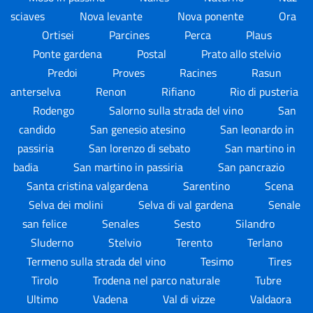
sciaves
Nova levante
Nova ponente
Ora
Ortisei
Parcines
Perca
Plaus
Ponte gardena
Postal
Prato allo stelvio
Predoi
Proves
Racines
Rasun
anterselva
Renon
Rifiano
Rio di pusteria
Rodengo
Salorno sulla strada del vino
San
candido
San genesio atesino
San leonardo in
passiria
San lorenzo di sebato
San martino in
badia
San martino in passiria
San pancrazio
Santa cristina valgardena
Sarentino
Scena
Selva dei molini
Selva di val gardena
Senale
san felice
Senales
Sesto
Silandro
Sluderno
Stelvio
Terento
Terlano
Termeno sulla strada del vino
Tesimo
Tires
Tirolo
Trodena nel parco naturale
Tubre
Ultimo
Vadena
Val di vizze
Valdaora