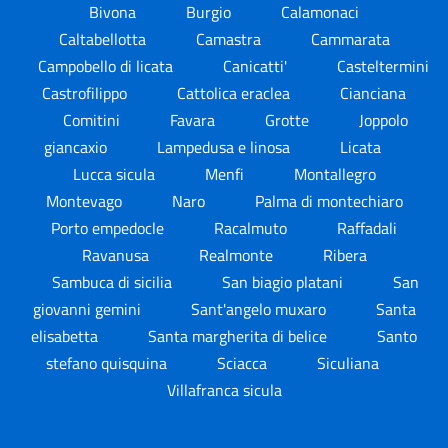
Bivona
Burgio
Calamonaci
Caltabellotta
Camastra
Cammarata
Campobello di licata
Canicatti'
Casteltermini
Castrofilippo
Cattolica eraclea
Cianciana
Comitini
Favara
Grotte
Joppolo
giancaxio
Lampedusa e linosa
Licata
Lucca sicula
Menfi
Montallegro
Montevago
Naro
Palma di montechiaro
Porto empedocle
Racalmuto
Raffadali
Ravanusa
Realmonte
Ribera
Sambuca di sicilia
San biagio platani
San
giovanni gemini
Sant'angelo muxaro
Santa
elisabetta
Santa margherita di belice
Santo
stefano quisquina
Sciacca
Siculiana
Villafranca sicula