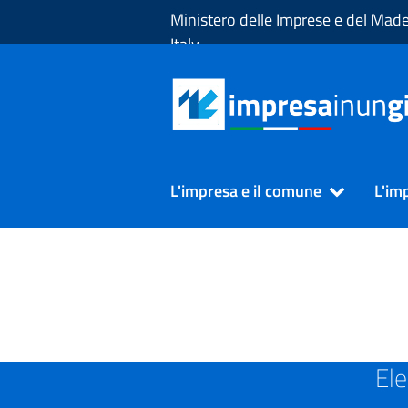
Skip to Main Content
Ministero delle Imprese e del Made
Italy
L'impresa e il comune
L'im
SUAP in Provincia di SON
Ele