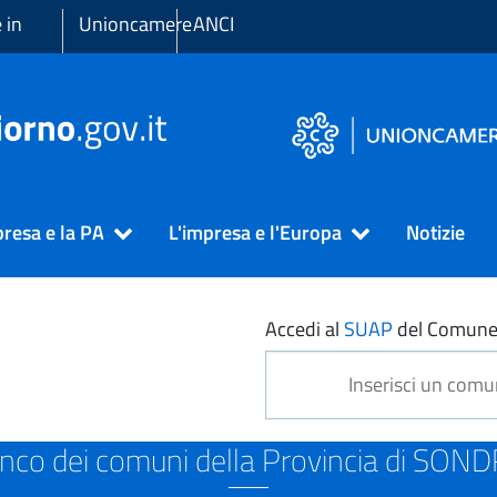
 in
Unioncamere
ANCI
presa e la PA
L'impresa e l'Europa
Notizie
DRIO
Accedi al
SUAP
del Comune
nco dei comuni della Provincia di SON