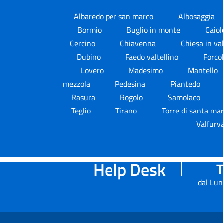
Albaredo per san marco
Albosaggia
Bormio
Buglio in monte
Caio
Cercino
Chiavenna
Chiesa in v
Dubino
Faedo valtellino
Forco
Lovero
Madesimo
Mantello
mezzola
Pedesina
Piantedo
Rasura
Rogolo
Samolaco
Teglio
Tirano
Torre di santa ma
Valfurv
Help Desk
T
dal Lun