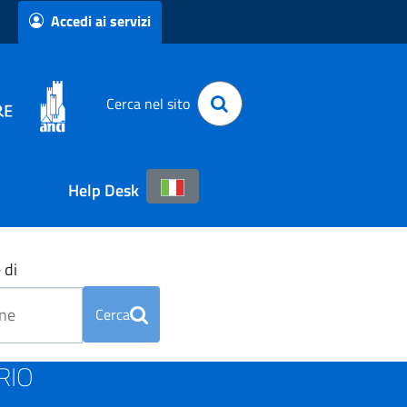
Accedi ai servizi
Cerca nel sito
Help Desk
 di
Cerca
DRIO