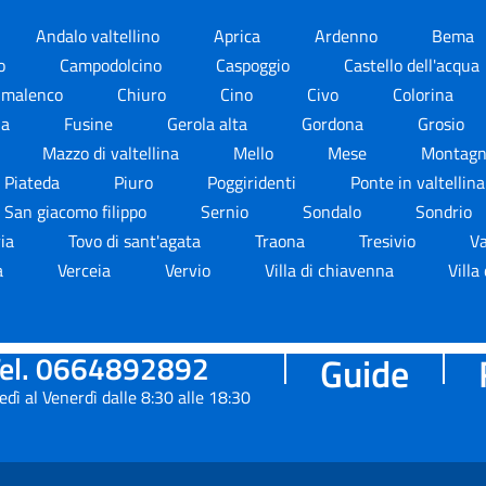
Andalo valtellino
Aprica
Ardenno
Bema
lo
Campodolcino
Caspoggio
Castello dell'acqua
almalenco
Chiuro
Cino
Civo
Colorina
la
Fusine
Gerola alta
Gordona
Grosio
Mazzo di valtellina
Mello
Mese
Montagna
Piateda
Piuro
Poggiridenti
Ponte in valtellin
San giacomo filippo
Sernio
Sondalo
Sondrio
ria
Tovo di sant'agata
Traona
Tresivio
V
a
Verceia
Vervio
Villa di chiavenna
Villa
el. 0664892892
Guide
edì al Venerdì dalle 8:30 alle 18:30