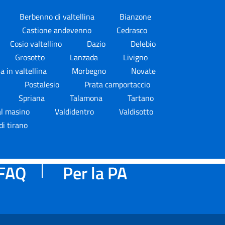
Berbenno di valtellina
Bianzone
Castione andevenno
Cedrasco
Cosio valtellino
Dazio
Delebio
Grosotto
Lanzada
Livigno
 in valtellina
Morbegno
Novate
a
Postalesio
Prata camportaccio
Spriana
Talamona
Tartano
al masino
Valdidentro
Valdisotto
 di tirano
FAQ
Per la PA