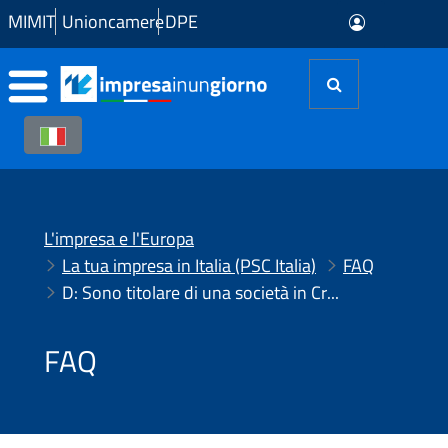
Skip to Main Content
MIMIT
Unioncamere
DPE
L'impresa e l'Europa
La tua impresa in Italia (PSC Italia)
FAQ
D: Sono titolare di una società in Croazia e intendo aprire una filiale in Italia, a Milano. Posso ricevere assistenza sulla procedura?
FAQ