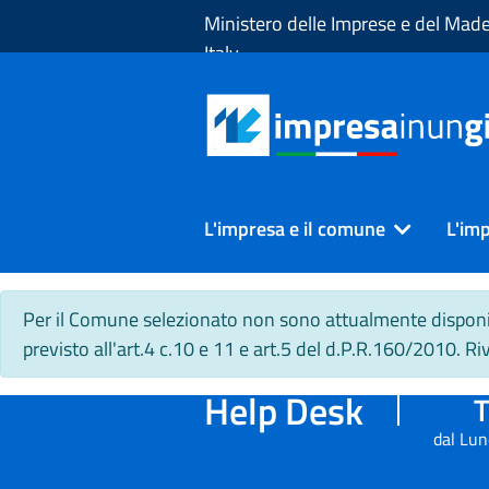
Skip to Main Content
Ministero delle Imprese e del Made
Italy
L'impresa e il comune
L'imp
Per il Comune selezionato non sono attualmente disponibi
previsto all'art.4 c.10 e 11 e art.5 del d.P.R.160/2010. R
Help Desk
T
dal Lun