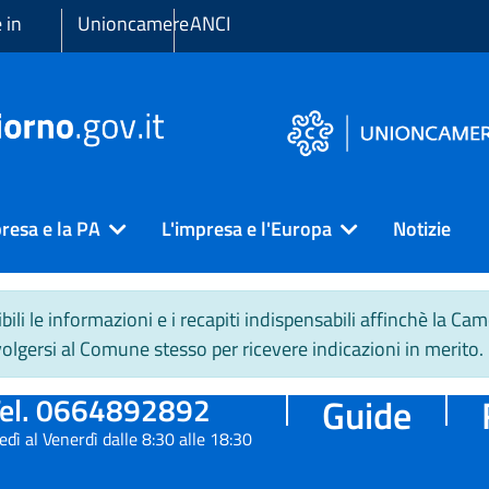
 in
Unioncamere
ANCI
resa e la PA
L'impresa e l'Europa
Notizie
li le informazioni e i recapiti indispensabili affinchè la 
ivolgersi al Comune stesso per ricevere indicazioni in merito.
el. 0664892892
Guide
edì al Venerdì dalle 8:30 alle 18:30