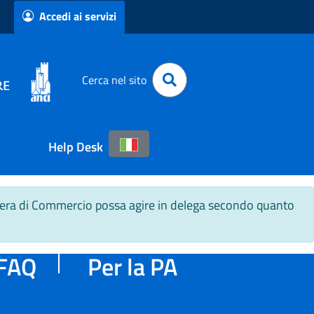
Accedi ai servizi
Cerca nel sito
Help Desk
Camera di Commercio possa agire in delega secondo quanto
FAQ
Per la PA