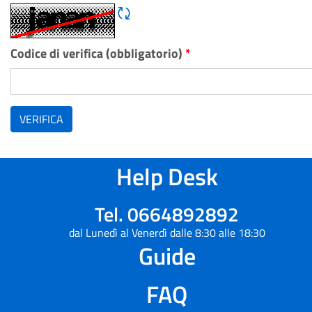
Rigene CAPTCHA
Codice di verifica (obbligatorio)
*
VERIFICA
Help Desk
Tel. 0664892892
dal Lunedì al Venerdì dalle 8:30 alle 18:30
Guide
FAQ