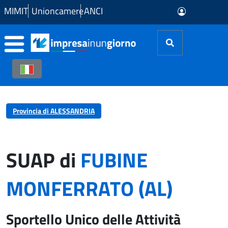
Skip to Main Content
MIMIT
Unioncamere
ANCI
Provincia di ALESSANDRIA
SUAP di
FUBINE
MONFERRATO (AL)
Sportello Unico delle Attività