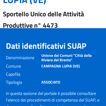
Sportello Unico delle Attività
Produttive n° 4473
Dati identificativi SUAP
Unione dei Comuni "Città della
Denominazione
Riviera del Brenta"
Comune
CAMPAGNA LUPIA (VE)
Capofila
Tipologia
ASSOCIATO
In questa sezione del portale è possibile consultare
l'elenco dei procedimenti di competenza del SUAP, e