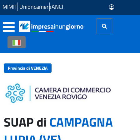
Skip to Main Content
MIMIT
Unioncamere
ANCI
Provincia di VENEZIA
SUAP di
CAMPAGNA
LUPIA (VE)