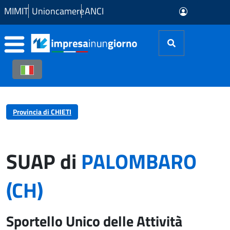
Skip to Main Content
MIMIT
Unioncamere
ANCI
Provincia di CHIETI
SUAP di
PALOMBARO
(CH)
Sportello Unico delle Attività