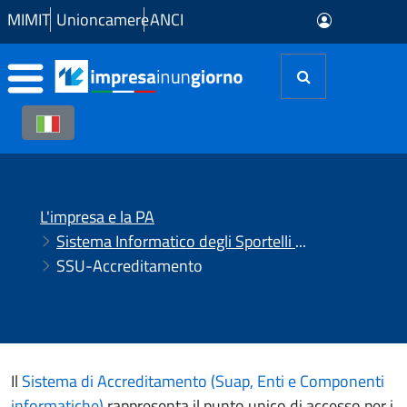
Skip to Main Content
MIMIT
Unioncamere
ANCI
L'impresa e la PA
Sistema Informatico degli Sportelli Unici (SSU)
SSU-Accreditamento
Il
Sistema di Accreditamento (Suap, Enti e Componenti
informatiche)
rappresenta il punto unico di accesso per i