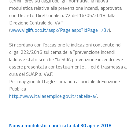
termini previsti dagli obblighi normativi, la nuova
modulistica relativa alla prevenzione incendi, approvata
con Decreto Direttoriale n. 72 del 16/05/2018 dalla
Direzione Centrale dei VVF
(
www.vigilfuoco.it/aspx/Page.aspx?IdPage=737
).
Si ricordano con l’occasione le indicazioni contenute nel
d.lgs. 222/2016 sul tema della "prevenzione incendi"
laddove stabilisce che "la SCIA prevenzione incendi deve
essere presentata contestualmente …. ed è trasmessa a
cura del SUAP ai VV.F."
Per maggiori dettagli si rimanda al portale di Funzione
Pubblica
http://www.italiasemplice.gov.it/tabella-a/
.
Nuova modulistica unificata dal 30 aprile 2018