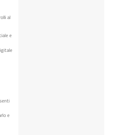
lli al
iale e
igitale
senti
rlo e