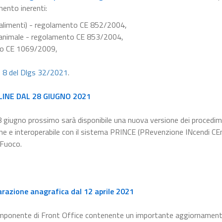
mento inerenti:
e alimenti) - regolamento CE 852/2004,
ne animale - regolamento CE 853/2004,
nto CE 1069/2009,
e 8 del Dlgs 32/2021
.
LINE DAL 28 GIUGNO 2021
8 giugno prossimo sarà disponibile una nuova versione dei procedim
line e interoperabile con il sistema PRINCE (PRevenzione INcendi CEn
 Fuoco.
arazione anagrafica dal 12 aprile 2021
omponente di Front Office contenente un importante aggiornament