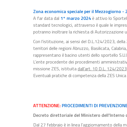
Zona economica speciale per il Mezzogiorno - 
A far data dal
1° marzo 2024
è attivo lo Sporte
standard tecnologici, attraverso il quale le impr
potranno inoltrare la richiesta di Autorizzazione u
Con l’istituzione, ai sensi del D.L.124/2023, del
territori delle regioni Abruzzo, Basilicata, Calabr
rappresentano il bacino utenti dello sportello S.U.
L’ente procedente dei procedimenti amministrativi 
missione ZES, istituita
dall’art. 10 D.L. 124/2023
Eventuali pratiche di competenza della ZES Unica
ATTENZIONE:
PROCEDIMENTI DI PREVENZION
Decreto direttoriale del Ministero dell'Interno
Dal 27 febbraio è in linea l'aggiornamento della mo