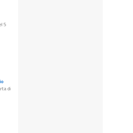
el 5
io
rta di