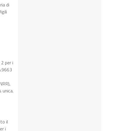
ia di
gili
 2 per i
 n.9663
PNRR),
 unica.
to il
r i