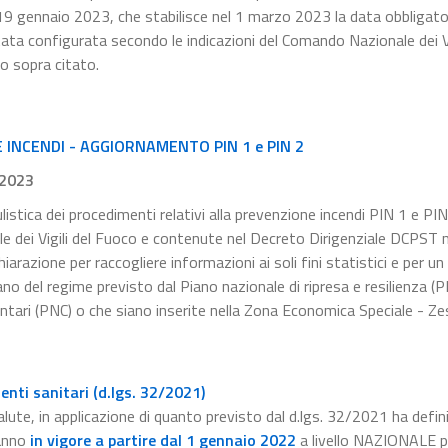
l 19 gennaio 2023, che stabilisce nel 1 marzo 2023 la data obbligator
tata configurata secondo le indicazioni del Comando Nazionale dei Vi
to sopra citato.
INCENDI - AGGIORNAMENTO PIN 1 e PIN 2
.2023
listica dei procedimenti relativi alla prevenzione incendi PIN 1 e PIN
le dei Vigili del Fuoco e contenute nel Decreto Dirigenziale DCPST
razione per raccogliere informazioni ai soli fini statistici e per un
no del regime previsto dal Piano nazionale di ripresa e resilienza (
ntari (PNC) o che siano inserite nella Zona Economica Speciale - Zes
nti sanitari (d.lgs. 32/2021)
alute, in applicazione di quanto previsto dal d.lgs. 32/2021 ha defini
anno
in vigore a partire dal 1 gennaio 2022
a livello NAZIONALE pe