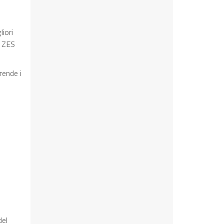
iori
a ZES
rende i
del