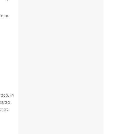
re un
uoco, in
 marzo
oco”.