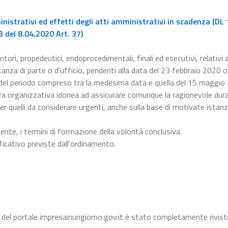
istrativi ed effetti degli atti amministrativi in scadenza (DL 
 del 8.04.2020 Art. 37)
ntori, propedeutici, endoprocedimentali, finali ed esecutivi, relativi a
nza di parte o d'ufficio, pendenti alla data del 23 febbraio 2020 o 
 del periodo compreso tra la medesima data e quella del 15 maggio
a organizzativa idonea ad assicurare comunque la ragionevole dura
er quelli da considerare urgenti, anche sulla base di motivate istanz
dente, i termini di formazione della volontà conclusiva
ficativo previste dall'ordinamento.
 del portale impresainungiorno.gov.it è stato completamente rivist