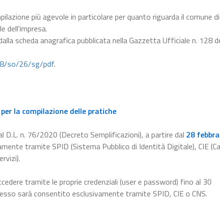
pilazione più agevole in particolare per quanto riguarda il comune di
le dell'impresa.
 dalla scheda anagrafica pubblicata nella Gazzetta Ufficiale n. 128 d
28/so/26/sg/pdf
.
per la compilazione delle pratiche
l D.L. n. 76/2020 (Decreto Semplificazioni), a partire dal
28 febbra
amente tramite SPID (Sistema Pubblico di Identità Digitale), CIE (Ca
rvizi).
ccedere tramite le proprie credenziali (user e password) fino al 30
ccesso sarà consentito esclusivamente tramite SPID, CIE o CNS.