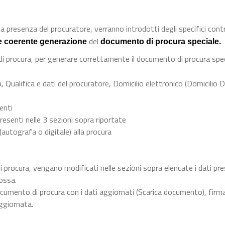
a presenza del procuratore, verranno introdotti degli specifici contro
del
e coerente generazione
documento di procura speciale.
 di procura, per generare correttamente il documento di procura spec
, Qualifica e dati del procuratore, Domicilio elettronico (Domicilio D
menti
resenti nelle 3 sezioni sopra riportate
 (autografa o digitale) alla procura
i procura, vengano modificati nelle sezioni sopra elencate i dati pre
ossa.
cumento di procura con i dati aggiornati (Scarica documento), firma
ggiornata.