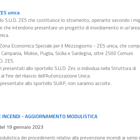
ZES unica
llo S.U.D. ZES che costituisce lo strumento, operante secondo i migl
ese che intendono presentare un progetto di insediamento in un'are
nica.
la Zona Economica Speciale per il Mezzogiorno - ZES unica, che comp
ia, Campania, Molise, Puglia, Sicilia e Sardegna, oltre 2500 Comuni
D. ZES.
presentati allo sportello S.U.D. Zes si individua nella Struttura di
al fine del rilascio dell’Autorizzazione Unica.
 presentate allo sportello SUAP, non saranno accolte.
E INCENDI - AGGIORNAMENTO MODULISTICA
 del 19 gennaio 2023
dulistica dei procedimenti relativi alla prevenzione incendi ai sensi 