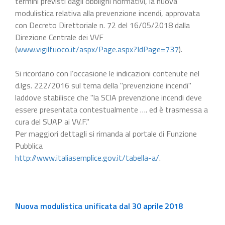
termini previsti dagli obblighi normativi, la nuova
modulistica relativa alla prevenzione incendi, approvata
con Decreto Direttoriale n. 72 del 16/05/2018 dalla
Direzione Centrale dei VVF
(
www.vigilfuoco.it/aspx/Page.aspx?IdPage=737
).
Si ricordano con l’occasione le indicazioni contenute nel
d.lgs. 222/2016 sul tema della "prevenzione incendi"
laddove stabilisce che "la SCIA prevenzione incendi deve
essere presentata contestualmente …. ed è trasmessa a
cura del SUAP ai VV.F."
Per maggiori dettagli si rimanda al portale di Funzione
Pubblica
http://www.italiasemplice.gov.it/tabella-a/
.
Nuova modulistica unificata dal 30 aprile 2018