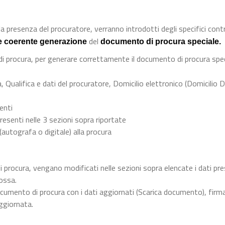
a presenza del procuratore, verranno introdotti degli specifici contro
del
e coerente generazione
documento di procura speciale.
 di procura, per generare correttamente il documento di procura spec
, Qualifica e dati del procuratore, Domicilio elettronico (Domicilio D
menti
resenti nelle 3 sezioni sopra riportate
 (autografa o digitale) alla procura
i procura, vengano modificati nelle sezioni sopra elencate i dati pre
ossa.
cumento di procura con i dati aggiornati (Scarica documento), firma
ggiornata.