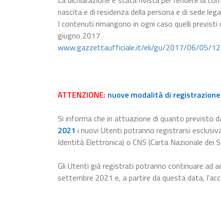
La dichiarazione è stata rivista per rendere la com
nascita e di residenza della persona e di sede lega
I contenuti rimangono in ogni caso quelli previsti
giugno 2017
www.gazzettaufficiale.it/eli/gu/2017/06/05/1
ATTENZIONE:
nuove modalità di registrazione 
Si informa che in attuazione di quanto previsto da
2021
i nuovi Utenti potranno registrarsi esclusiv
Identità Elettronica) o CNS (Carta Nazionale dei Se
Gli Utenti già registrati potranno continuare ad a
settembre 2021 e, a partire da questa data, l'a