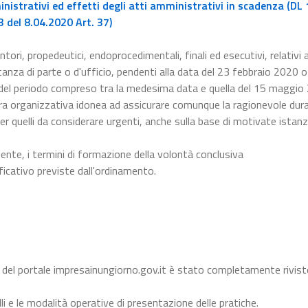
istrativi ed effetti degli atti amministrativi in scadenza (DL 
 del 8.04.2020 Art. 37)
ntori, propedeutici, endoprocedimentali, finali ed esecutivi, relativi a
nza di parte o d'ufficio, pendenti alla data del 23 febbraio 2020 o 
 del periodo compreso tra la medesima data e quella del 15 maggio
a organizzativa idonea ad assicurare comunque la ragionevole dura
er quelli da considerare urgenti, anche sulla base di motivate istanz
dente, i termini di formazione della volontà conclusiva
ficativo previste dall'ordinamento.
 del portale impresainungiorno.gov.it è stato completamente rivist
li e le modalità operative di presentazione delle pratiche.