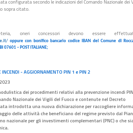
tata configurata secondo le indicazioni del Comando Nazionale dei Vi
to sopra citato.
teria, oneri concessori devono essere effettu
e.it/
oppure
con bonifico bancario codice IBAN del Comune di Rocca
I 07601 – POST ITALIANE;
INCENDI - AGGIORNAMENTO PIN 1 e PIN 2
.2023
odulistica dei procedimenti relativi alla prevenzione incendi PIN
omando Nazionale dei Vigili del Fuoco e contenute nel Decreto
tata introdotta una nuova dichiarazione per raccogliere inform
raggio delle attività che beneficiano del regime previsto dal Pia
iano nazionale per gli investimenti complementari (PNC) o che si
nica.