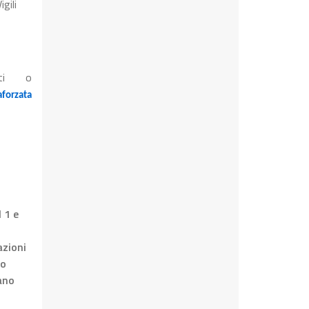
gili
ati o
forzata
 1 e
azioni
no
ano