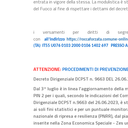
entrata in vigore della stessa. La modulistica è s
del Fuoco al fine di rispettare i dettami del decre
i versamenti per diritti di segre
con
all’indirizzo
https://roccaforzata.comune-onlin
(TA)
IT55 U076 0103 2000 0106 1402 697
PRESSO AB
ATTENZIONE:
PROCEDIMENTI DI PREVENZIONE 
Decreto Dirigenziale DCPST n. 9663 DEL 26.06
Dal 3° luglio è in linea l'aggiornamento della m
PIN 2 per i quali, secondo le indicazioni del C
Dirigenziale DCPST n.9663 del 26.06.2023, è s
ai soli fini statistici e per un puntuale monito
nazionale di ripresa e resilienza (PNRR), dal p
inserite nella Zona Economica Speciale - Zes u