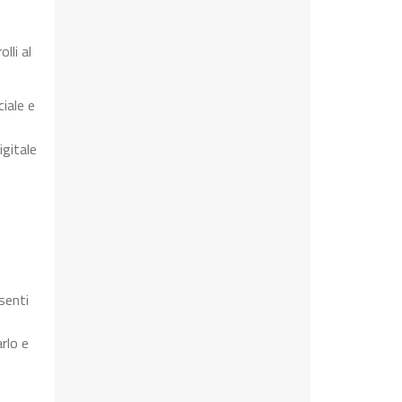
lli al
iale e
igitale
senti
rlo e