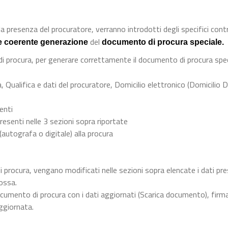
a presenza del procuratore, verranno introdotti degli specifici contro
del
e coerente generazione
documento di procura speciale.
 di procura, per generare correttamente il documento di procura spec
, Qualifica e dati del procuratore, Domicilio elettronico (Domicilio D
menti
resenti nelle 3 sezioni sopra riportate
 (autografa o digitale) alla procura
i procura, vengano modificati nelle sezioni sopra elencate i dati pre
ossa.
cumento di procura con i dati aggiornati (Scarica documento), firma
ggiornata.