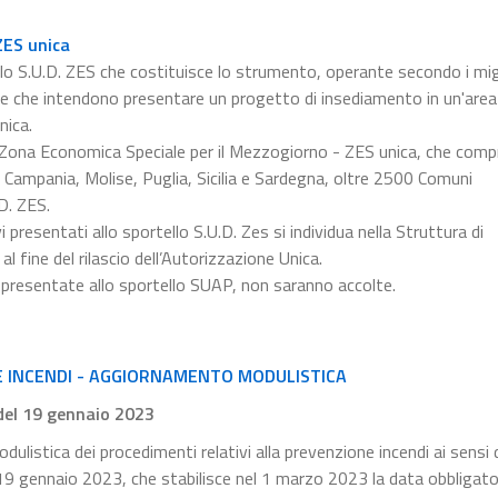
ZES unica
lo S.U.D. ZES che costituisce lo strumento, operante secondo i migl
ese che intendono presentare un progetto di insediamento in un'are
nica.
la Zona Economica Speciale per il Mezzogiorno - ZES unica, che comp
ia, Campania, Molise, Puglia, Sicilia e Sardegna, oltre 2500 Comuni
D. ZES.
presentati allo sportello S.U.D. Zes si individua nella Struttura di
al fine del rilascio dell’Autorizzazione Unica.
 presentate allo sportello SUAP, non saranno accolte.
E INCENDI - AGGIORNAMENTO MODULISTICA
 del 19 gennaio 2023
dulistica dei procedimenti relativi alla prevenzione incendi ai sensi 
l 19 gennaio 2023, che stabilisce nel 1 marzo 2023 la data obbligator