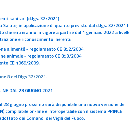
nti sanitari (d.lgs. 32/2021)
la Salute, in applicazione di quanto previsto dal d.lgs. 32/2021 
nto che entreranno
in vigore a partire dal 1 gennaio 2022
a livell
trazione e riconoscimento inerenti:
ione alimenti) - regolamento CE 852/2004,
igine animale - regolamento CE 853/2004,
mento CE 1069/2009,
one 8 del Dlgs 32/2021
.
LINE DAL 28 GIUGNO 2021
l 28 giugno prossimo sarà disponibile una nuova versione dei
N) compilabile on-line e interoperabile con il sistema PRINCE
dottato dai Comandi dei Vigili del Fuoco.