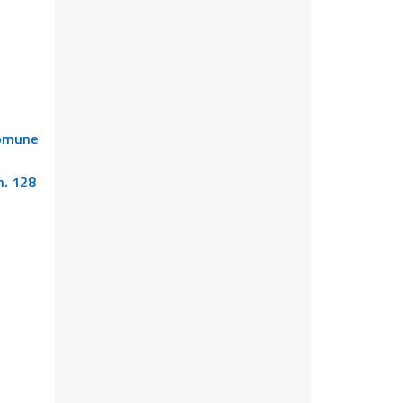
comune
n. 128