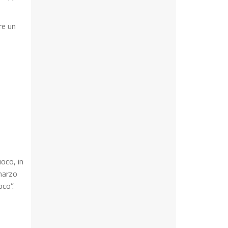
re un
uoco, in
 marzo
oco”.