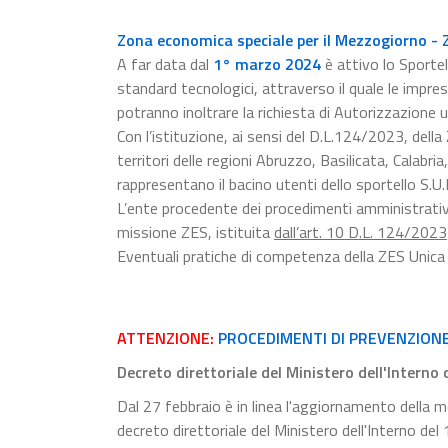
Zona economica speciale per il Mezzogiorno - 
A far data dal
1° marzo 2024
è attivo lo Sportel
standard tecnologici, attraverso il quale le impr
potranno inoltrare la richiesta di Autorizzazione u
Con l’istituzione, ai sensi del D.L.124/2023, del
territori delle regioni Abruzzo, Basilicata, Calabr
rappresentano il bacino utenti dello sportello S.U.
L’ente procedente dei procedimenti amministrativi 
missione ZES, istituita
dall’art. 10 D.L. 124/2023
Eventuali pratiche di competenza della ZES Unica
ATTENZIONE:
PROCEDIMENTI DI PREVENZION
Decreto direttoriale del Ministero dell'Interno
Dal 27 febbraio è in linea l'aggiornamento della mo
decreto direttoriale del Ministero dell'Interno de