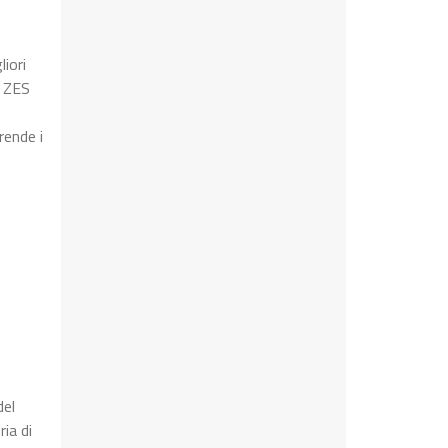
iori
a ZES
rende i
del
ia di