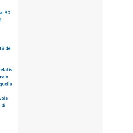
al 30
S.
18 del
elativi
raio
quella
vole
 di