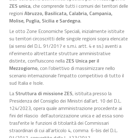
ZES unica
, che comprende tutti i comuni dei territori delle
regioni
Abruzzo, Basilicata, Calabria, Campania,
Molise, Puglia, Sicilia e Sardegna
.
Le otto Zone Economiche Speciali, inizialmente istituite
su territori circoscritti delle singole regioni sopra elencate
(ai sensi del D.L. 91/2017 e s.m.i. artt. 4 e ss.) aventi a
riferimento altrettante strutture amministrative
distinte, confluiscono nella
ZES Unica per il
Mezzogiorno
, con l’obiettivo di massimizzare nello
scenario internazionale l'impatto competitivo di tutto il
sud Italia e Isole.
La
Struttura di missione ZES
, istituita presso la
Presidenza del Consiglio dei Ministri dall’art. 10 del D.L.
124/2023, opera quale amministrazione procedente ai
fini del rilascio dell'autorizzazione unica e ad essa sono
trasferite le funzioni di titolarità dei Commissari
straordinari di cui all'articolo 4, comma 6-bis del D.L.
91/2017, convertito dalla L. 123/2017.