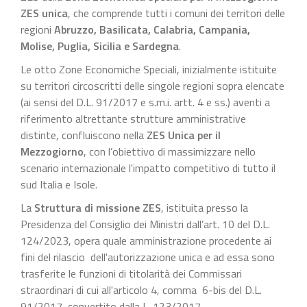
ZES unica
, che comprende tutti i comuni dei territori delle
regioni
Abruzzo, Basilicata, Calabria, Campania,
Molise, Puglia, Sicilia e Sardegna
.
Le otto Zone Economiche Speciali, inizialmente istituite
su territori circoscritti delle singole regioni sopra elencate
(ai sensi del D.L. 91/2017 e s.m.i. artt. 4 e ss.) aventi a
riferimento altrettante strutture amministrative
distinte, confluiscono nella
ZES Unica per il
Mezzogiorno
, con l’obiettivo di massimizzare nello
scenario internazionale l'impatto competitivo di tutto il
sud Italia e Isole.
La
Struttura di missione ZES
, istituita presso la
Presidenza del Consiglio dei Ministri dall’art. 10 del D.L.
124/2023, opera quale amministrazione procedente ai
fini del rilascio dell'autorizzazione unica e ad essa sono
trasferite le funzioni di titolarità dei Commissari
straordinari di cui all'articolo 4, comma 6-bis del D.L.
91/2017, convertito dalla L. 123/2017.