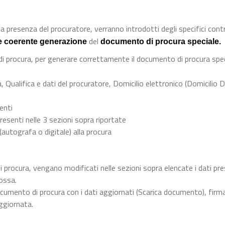
a presenza del procuratore, verranno introdotti degli specifici contro
del
e coerente generazione
documento di procura speciale.
 di procura, per generare correttamente il documento di procura spec
, Qualifica e dati del procuratore, Domicilio elettronico (Domicilio D
menti
resenti nelle 3 sezioni sopra riportate
 (autografa o digitale) alla procura
i procura, vengano modificati nelle sezioni sopra elencate i dati pre
ossa.
cumento di procura con i dati aggiornati (Scarica documento), firma
ggiornata.