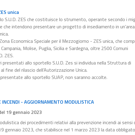
ZES unica
lo S.U.D. ZES che costituisce lo strumento, operante secondo i migl
ese che intendono presentare un progetto di insediamento in un'are
nica.
la Zona Economica Speciale per il Mezzogiorno - ZES unica, che comp
ia, Campania, Molise, Puglia, Sicilia e Sardegna, oltre 2500 Comuni
D. ZES.
presentati allo sportello S.U.D. Zes si individua nella Struttura di
al fine del rilascio dell’Autorizzazione Unica.
 presentate allo sportello SUAP, non saranno accolte.
E INCENDI - AGGIORNAMENTO MODULISTICA
 del 19 gennaio 2023
dulistica dei procedimenti relativi alla prevenzione incendi ai sensi 
l 19 gennaio 2023, che stabilisce nel 1 marzo 2023 la data obbligator