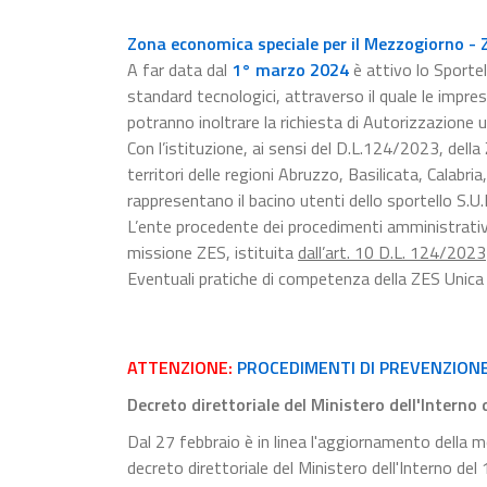
Zona economica speciale per il Mezzogiorno - 
A far data dal
1° marzo 2024
è attivo lo Sportel
standard tecnologici, attraverso il quale le impr
potranno inoltrare la richiesta di Autorizzazione u
Con l’istituzione, ai sensi del D.L.124/2023, del
territori delle regioni Abruzzo, Basilicata, Calabr
rappresentano il bacino utenti dello sportello S.U.
L’ente procedente dei procedimenti amministrativi 
missione ZES, istituita
dall’art. 10 D.L. 124/2023
Eventuali pratiche di competenza della ZES Unica
ATTENZIONE:
PROCEDIMENTI DI PREVENZION
Decreto direttoriale del Ministero dell'Interno
Dal 27 febbraio è in linea l'aggiornamento della mo
decreto direttoriale del Ministero dell'Interno de