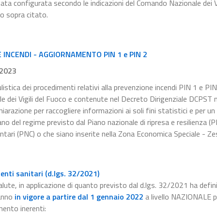
tata configurata secondo le indicazioni del Comando Nazionale dei Vi
to sopra citato.
INCENDI - AGGIORNAMENTO PIN 1 e PIN 2
.2023
listica dei procedimenti relativi alla prevenzione incendi PIN 1 e PIN
le dei Vigili del Fuoco e contenute nel Decreto Dirigenziale DCPST
razione per raccogliere informazioni ai soli fini statistici e per un
no del regime previsto dal Piano nazionale di ripresa e resilienza (
ntari (PNC) o che siano inserite nella Zona Economica Speciale - Zes
nti sanitari (d.lgs. 32/2021)
alute, in applicazione di quanto previsto dal d.lgs. 32/2021 ha defini
anno
in vigore a partire dal 1 gennaio 2022
a livello NAZIONALE pe
mento inerenti: