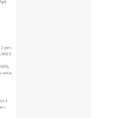
gili
 2 per i
 n.9663
PNRR),
 unica.
to il
r i