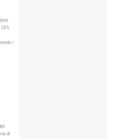
iori
a ZES
rende i
del
ia di