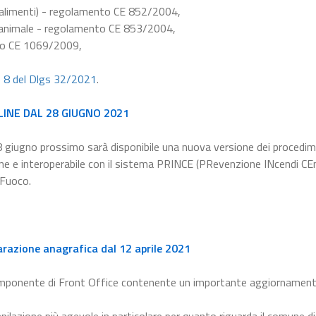
e alimenti) - regolamento CE 852/2004,
ne animale - regolamento CE 853/2004,
nto CE 1069/2009,
e 8 del Dlgs 32/2021
.
LINE DAL 28 GIUGNO 2021
8 giugno prossimo sarà disponibile una nuova versione dei procedim
line e interoperabile con il sistema PRINCE (PRevenzione INcendi CEn
 Fuoco.
arazione anagrafica dal 12 aprile 2021
omponente di Front Office contenente un importante aggiornament