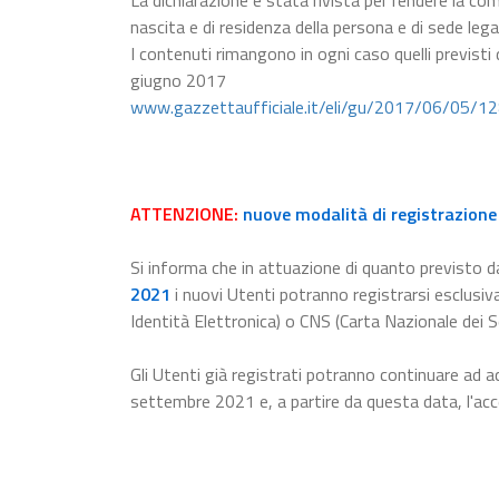
La dichiarazione è stata rivista per rendere la com
nascita e di residenza della persona e di sede lega
I contenuti rimangono in ogni caso quelli previsti
giugno 2017
www.gazzettaufficiale.it/eli/gu/2017/06/05/1
ATTENZIONE:
nuove modalità di registrazione 
Si informa che in attuazione di quanto previsto da
2021
i nuovi Utenti potranno registrarsi esclusiv
Identità Elettronica) o CNS (Carta Nazionale dei Se
Gli Utenti già registrati potranno continuare ad a
settembre 2021 e, a partire da questa data, l'a