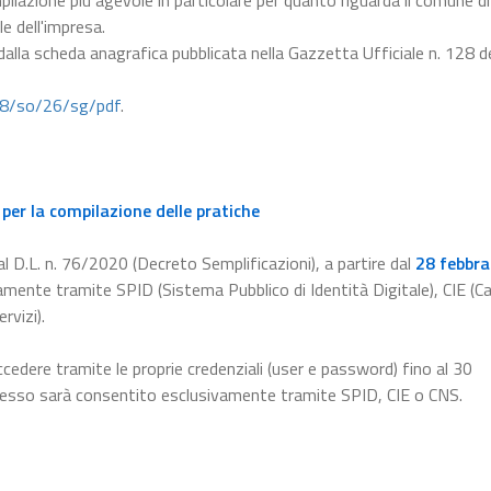
pilazione più agevole in particolare per quanto riguarda il comune di
le dell'impresa.
 dalla scheda anagrafica pubblicata nella Gazzetta Ufficiale n. 128 d
28/so/26/sg/pdf
.
per la compilazione delle pratiche
l D.L. n. 76/2020 (Decreto Semplificazioni), a partire dal
28 febbra
amente tramite SPID (Sistema Pubblico di Identità Digitale), CIE (Ca
rvizi).
ccedere tramite le proprie credenziali (user e password) fino al 30
ccesso sarà consentito esclusivamente tramite SPID, CIE o CNS.