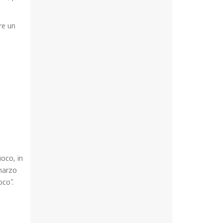
re un
uoco, in
 marzo
oco”.