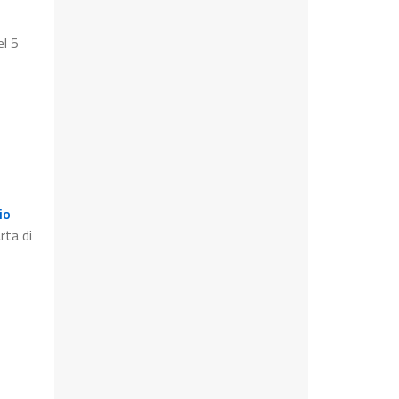
el 5
io
rta di