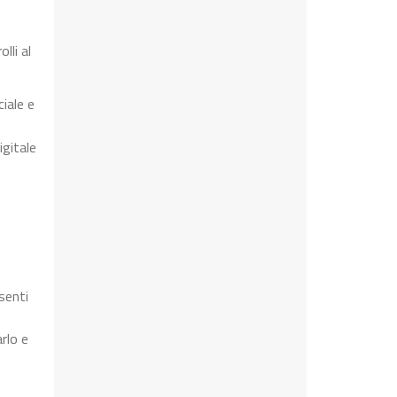
lli al
iale e
igitale
senti
rlo e