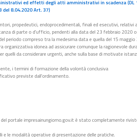
istrativi ed effetti degli atti amministrativi in scadenza (DL 
 del 8.04.2020 Art. 37)
ntori, propedeutici, endoprocedimentali, finali ed esecutivi, relativi a
nza di parte o d'ufficio, pendenti alla data del 23 febbraio 2020 o 
 del periodo compreso tra la medesima data e quella del 15 maggio
a organizzativa idonea ad assicurare comunque la ragionevole dura
er quelli da considerare urgenti, anche sulla base di motivate istanz
dente, i termini di formazione della volontà conclusiva
ficativo previste dall'ordinamento.
 del portale impresainungiorno.gov.it è stato completamente rivist
li e le modalità operative di presentazione delle pratiche.