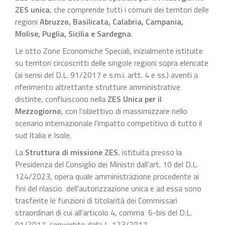
ZES unica
, che comprende tutti i comuni dei territori delle
regioni
Abruzzo, Basilicata, Calabria, Campania,
Molise, Puglia, Sicilia e Sardegna
.
Le otto Zone Economiche Speciali, inizialmente istituite
su territori circoscritti delle singole regioni sopra elencate
(ai sensi del D.L. 91/2017 e s.m.i. artt. 4 e ss.) aventi a
riferimento altrettante strutture amministrative
distinte, confluiscono nella
ZES Unica per il
Mezzogiorno
, con l’obiettivo di massimizzare nello
scenario internazionale l'impatto competitivo di tutto il
sud Italia e Isole.
La
Struttura di missione ZES
, istituita presso la
Presidenza del Consiglio dei Ministri dall’art. 10 del D.L.
124/2023, opera quale amministrazione procedente ai
fini del rilascio dell'autorizzazione unica e ad essa sono
trasferite le funzioni di titolarità dei Commissari
straordinari di cui all'articolo 4, comma 6-bis del D.L.
91/2017, convertito dalla L. 123/2017.