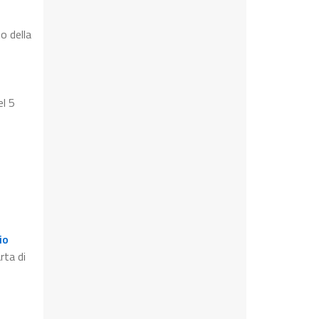
o della
el 5
io
rta di