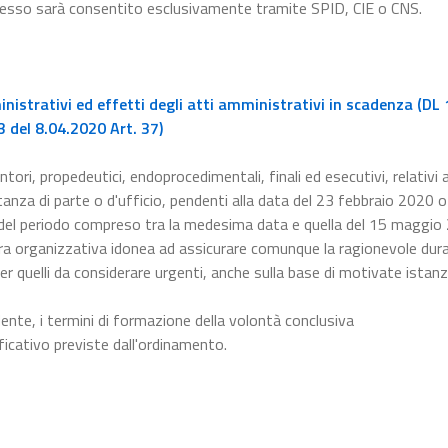
ccesso sarà consentito esclusivamente tramite SPID, CIE o CNS.
istrativi ed effetti degli atti amministrativi in scadenza (DL 
 del 8.04.2020 Art. 37)
ntori, propedeutici, endoprocedimentali, finali ed esecutivi, relativi a
nza di parte o d'ufficio, pendenti alla data del 23 febbraio 2020 o 
 del periodo compreso tra la medesima data e quella del 15 maggio
a organizzativa idonea ad assicurare comunque la ragionevole dura
er quelli da considerare urgenti, anche sulla base di motivate istanz
dente, i termini di formazione della volontà conclusiva
ficativo previste dall'ordinamento.