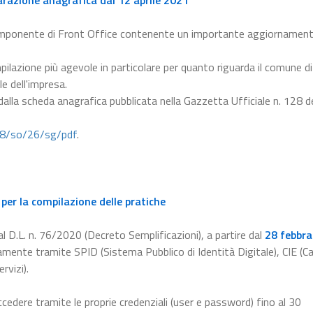
arazione anagrafica dal 12 aprile 2021
omponente di Front Office contenente un importante aggiornament
pilazione più agevole in particolare per quanto riguarda il comune di
le dell'impresa.
 dalla scheda anagrafica pubblicata nella Gazzetta Ufficiale n. 128 d
28/so/26/sg/pdf
.
per la compilazione delle pratiche
l D.L. n. 76/2020 (Decreto Semplificazioni), a partire dal
28 febbra
amente tramite SPID (Sistema Pubblico di Identità Digitale), CIE (Ca
rvizi).
ccedere tramite le proprie credenziali (user e password) fino al 30