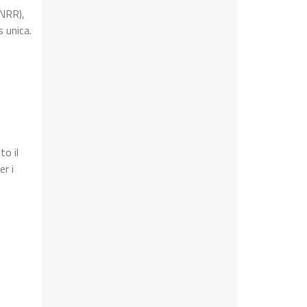
PNRR),
 unica.
to il
r i