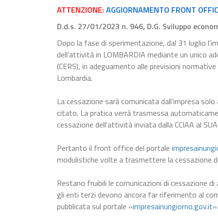
ATTENZIONE:
AGGIORNAMENTO FRONT OFFICE R
D.d.s. 27/01/2023 n. 946, D.G. Sviluppo econo
Dopo la fase di sperimentazione, dal 31 luglio l’i
dell’attività in LOMBARDIA mediante un unico a
(CERS), in adeguamento alle previsioni normative
Lombardia.
La cessazione sarà comunicata dall’impresa solo 
citato. La pratica verrà trasmessa automaticam
cessazione dell'attività inviata dalla CCIAA al SUA
Pertanto il front office del portale
impresainungi
modulistiche volte a trasmettere la cessazione dell
Restano fruibili le comunicazioni di cessazione di a
gli enti terzi devono ancora far riferimento al comp
pubblicata sul portale «
impresainungiorno.gov.it
»