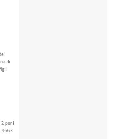
del
ia di
gili
 2 per i
 n.9663