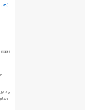
CERS)
s sopra
le
 SUAP e
gitale