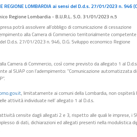
EGIONE LOMBARDIA ai sensi del D.d.s. 27/01/2023 n. 946 (
mico Regione Lombardia - B.U.R.L. S.O. 31/01/2023 n.5
mpresa potrà assolvere all’obbligo di comunicazione di cessazione
dempimento alla Camera di Commercio territorialmente competente
 del D.d.s. 27/01/2023 n. 946, D.G. Sviluppo economico Regione
alla Camera di Commercio, così come previsto da allegato 1 al D.d.
ente al SUAP con l’adempimento: "Comunicazione automatizzata di
P".
orno.gov.it
, limitatamente ai comuni della Lombardia, non ospiterà 
e attività individuate nell’ allegato 1 al D.d.s.
ttività censite dagli allegati 2 e 3, rispetto alle quali le imprese, i
lesso di dati, dichiarazioni ed allegati presenti nella modulistica di
.