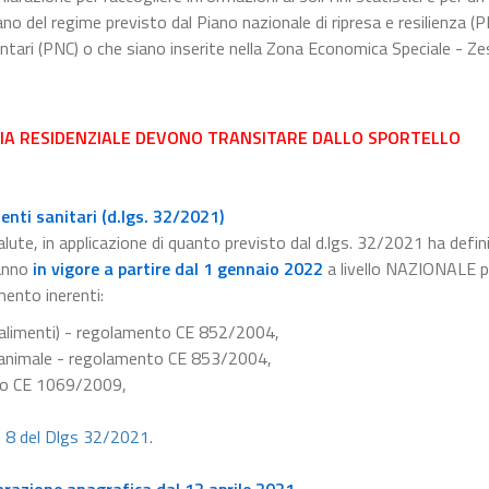
no del regime previsto dal Piano nazionale di ripresa e resilienza (
ntari (PNC) o che siano inserite nella Zona Economica Speciale - Zes
IZIA RESIDENZIALE DEVONO TRANSITARE DALLO
SPORTELLO
nti sanitari (d.lgs. 32/2021)
alute, in applicazione di quanto previsto dal d.lgs. 32/2021 ha defini
anno
in vigore a partire dal 1 gennaio 2022
a livello NAZIONALE pe
mento inerenti:
e alimenti) - regolamento CE 852/2004,
ne animale - regolamento CE 853/2004,
nto CE 1069/2009,
e 8 del Dlgs 32/2021
.