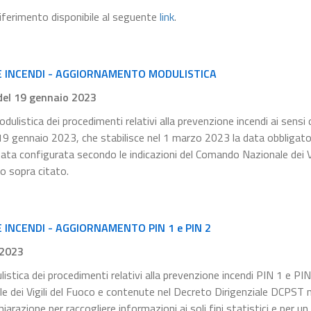
 riferimento disponibile al seguente
link
.
E INCENDI - AGGIORNAMENTO MODULISTICA
 del 19 gennaio 2023
dulistica dei procedimenti relativi alla prevenzione incendi ai sensi 
l 19 gennaio 2023, che stabilisce nel 1 marzo 2023 la data obbligator
tata configurata secondo le indicazioni del Comando Nazionale dei Vi
to sopra citato.
INCENDI - AGGIORNAMENTO PIN 1 e PIN 2
.2023
listica dei procedimenti relativi alla prevenzione incendi PIN 1 e PIN
le dei Vigili del Fuoco e contenute nel Decreto Dirigenziale DCPST
razione per raccogliere informazioni ai soli fini statistici e per un