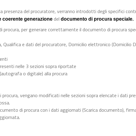
a presenza del procuratore, verranno introdotti degli specifici contro
del
e coerente generazione
documento di procura speciale.
 di procura, per generare correttamente il documento di procura spec
, Qualifica e dati del procuratore, Domicilio elettronico (Domicilio D
menti
resenti nelle 3 sezioni sopra riportate
 (autografa o digitale) alla procura
i procura, vengano modificati nelle sezioni sopra elencate i dati pre
ossa.
cumento di procura con i dati aggiornati (Scarica documento), firma
ggiornata.