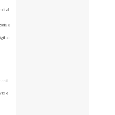
lli al
iale e
igitale
senti
rlo e