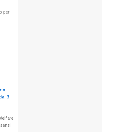
o per
rio
dal 3
Welfare
 sensi