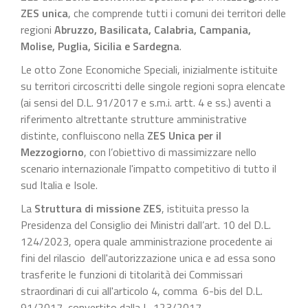
ZES unica
, che comprende tutti i comuni dei territori delle
regioni
Abruzzo, Basilicata, Calabria, Campania,
Molise, Puglia, Sicilia e Sardegna
.
Le otto Zone Economiche Speciali, inizialmente istituite
su territori circoscritti delle singole regioni sopra elencate
(ai sensi del D.L. 91/2017 e s.m.i. artt. 4 e ss.) aventi a
riferimento altrettante strutture amministrative
distinte, confluiscono nella
ZES Unica per il
Mezzogiorno
, con l’obiettivo di massimizzare nello
scenario internazionale l'impatto competitivo di tutto il
sud Italia e Isole.
La
Struttura di missione ZES
, istituita presso la
Presidenza del Consiglio dei Ministri dall’art. 10 del D.L.
124/2023, opera quale amministrazione procedente ai
fini del rilascio dell'autorizzazione unica e ad essa sono
trasferite le funzioni di titolarità dei Commissari
straordinari di cui all'articolo 4, comma 6-bis del D.L.
91/2017, convertito dalla L. 123/2017.