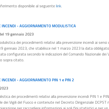
 riferimento disponibile al seguente
link
.
E INCENDI - AGGIORNAMENTO MODULISTICA
 del 19 gennaio 2023
dulistica dei procedimenti relativi alla prevenzione incendi ai sensi 
l 19 gennaio 2023, che stabilisce nel 1 marzo 2023 la data obbligator
tata configurata secondo le indicazioni del Comando Nazionale dei Vi
to sopra citato.
INCENDI - AGGIORNAMENTO PIN 1 e PIN 2
.2023
listica dei procedimenti relativi alla prevenzione incendi PIN 1 e PIN
le dei Vigili del Fuoco e contenute nel Decreto Dirigenziale DCPST
razione per raccogliere informazioni ai soli fini statistici e per un