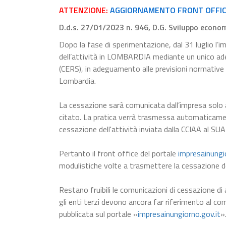
ATTENZIONE:
AGGIORNAMENTO FRONT OFFICE R
D.d.s. 27/01/2023 n. 946, D.G. Sviluppo econo
Dopo la fase di sperimentazione, dal 31 luglio l’i
dell’attività in LOMBARDIA mediante un unico a
(CERS), in adeguamento alle previsioni normative
Lombardia.
La cessazione sarà comunicata dall’impresa solo 
citato. La pratica verrà trasmessa automaticam
cessazione dell'attività inviata dalla CCIAA al SUA
Pertanto il front office del portale
impresainungi
modulistiche volte a trasmettere la cessazione dell
Restano fruibili le comunicazioni di cessazione di a
gli enti terzi devono ancora far riferimento al comp
pubblicata sul portale «
impresainungiorno.gov.it
»