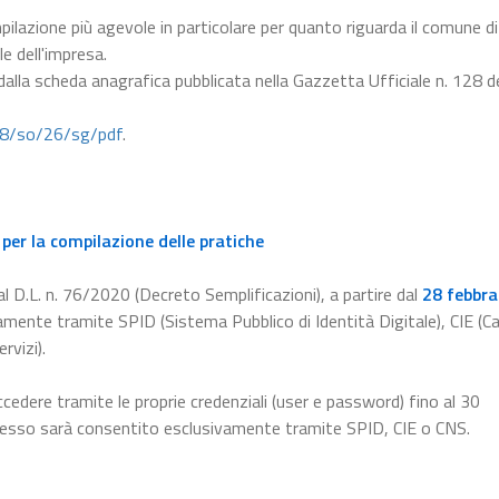
pilazione più agevole in particolare per quanto riguarda il comune di
le dell'impresa.
 dalla scheda anagrafica pubblicata nella Gazzetta Ufficiale n. 128 d
28/so/26/sg/pdf
.
per la compilazione delle pratiche
l D.L. n. 76/2020 (Decreto Semplificazioni), a partire dal
28 febbra
amente tramite SPID (Sistema Pubblico di Identità Digitale), CIE (Ca
rvizi).
ccedere tramite le proprie credenziali (user e password) fino al 30
ccesso sarà consentito esclusivamente tramite SPID, CIE o CNS.