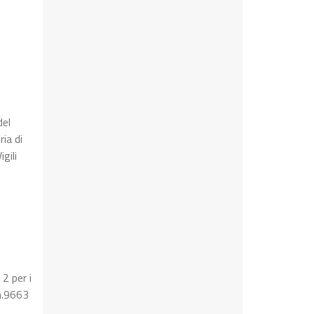
del
ia di
gili
 2 per i
 n.9663