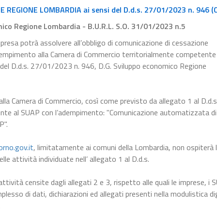
EGIONE LOMBARDIA ai sensi del D.d.s. 27/01/2023 n. 946 (
mico Regione Lombardia - B.U.R.L. S.O. 31/01/2023 n.5
mpresa potrà assolvere all’obbligo di comunicazione di cessazione
dempimento alla Camera di Commercio territorialmente competente
 del D.d.s. 27/01/2023 n. 946, D.G. Sviluppo economico Regione
alla Camera di Commercio, così come previsto da allegato 1 al D.d.
ente al SUAP con l’adempimento: "Comunicazione automatizzata di
P".
orno.gov.it
, limitatamente ai comuni della Lombardia, non ospiterà 
e attività individuate nell’ allegato 1 al D.d.s.
ttività censite dagli allegati 2 e 3, rispetto alle quali le imprese, i
lesso di dati, dichiarazioni ed allegati presenti nella modulistica di
.