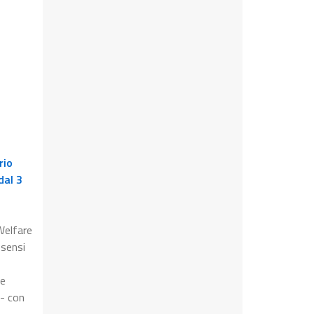
rio
dal 3
Welfare
 sensi
ne
 - con