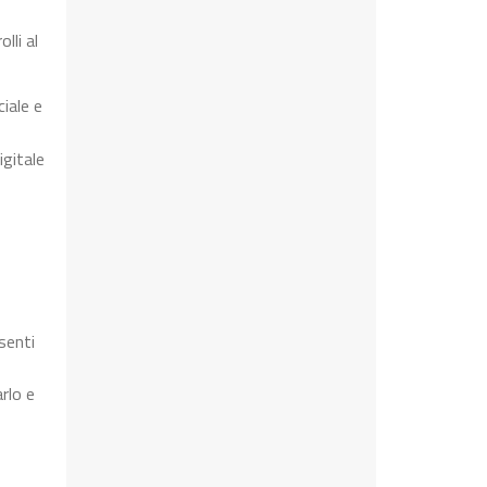
lli al
iale e
igitale
senti
rlo e