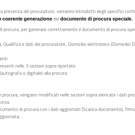
a presenza del procuratore, verranno introdotti degli specifici contro
del
e coerente generazione
documento di procura speciale.
 di procura, per generare correttamente il documento di procura spec
, Qualifica e dati del procuratore, Domicilio elettronico (Domicilio D
menti
resenti nelle 3 sezioni sopra riportate
 (autografa o digitale) alla procura
i procura, vengano modificati nelle sezioni sopra elencate i dati pre
ossa.
cumento di procura con i dati aggiornati (Scarica documento), firma
ggiornata.