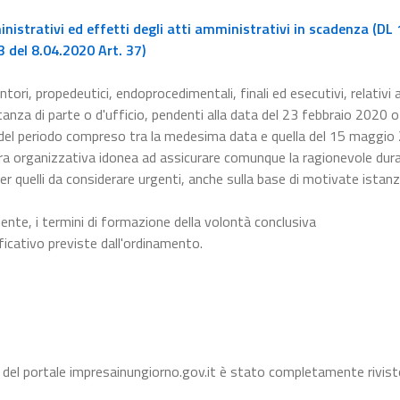
istrativi ed effetti degli atti amministrativi in scadenza (DL 
 del 8.04.2020 Art. 37)
ntori, propedeutici, endoprocedimentali, finali ed esecutivi, relativi a
nza di parte o d'ufficio, pendenti alla data del 23 febbraio 2020 o 
 del periodo compreso tra la medesima data e quella del 15 maggio
a organizzativa idonea ad assicurare comunque la ragionevole dura
er quelli da considerare urgenti, anche sulla base di motivate istanz
dente, i termini di formazione della volontà conclusiva
ficativo previste dall'ordinamento.
 del portale impresainungiorno.gov.it è stato completamente rivist