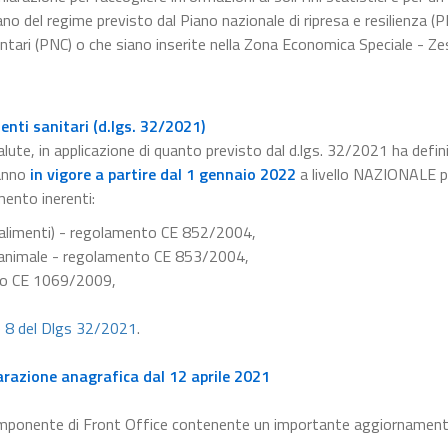
no del regime previsto dal Piano nazionale di ripresa e resilienza (
ntari (PNC) o che siano inserite nella Zona Economica Speciale - Zes
nti sanitari (d.lgs. 32/2021)
alute, in applicazione di quanto previsto dal d.lgs. 32/2021 ha defini
anno
in vigore a partire dal 1 gennaio 2022
a livello NAZIONALE pe
mento inerenti:
e alimenti) - regolamento CE 852/2004,
ne animale - regolamento CE 853/2004,
nto CE 1069/2009,
e 8 del Dlgs 32/2021
.
arazione anagrafica dal 12 aprile 2021
omponente di Front Office contenente un importante aggiornament