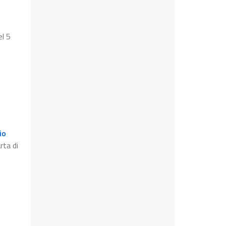
el 5
io
rta di