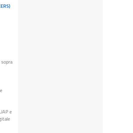
CERS)
s sopra
le
 SUAP e
gitale