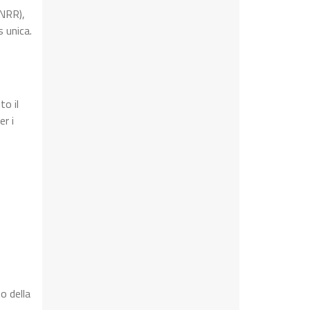
PNRR),
 unica.
to il
r i
o della