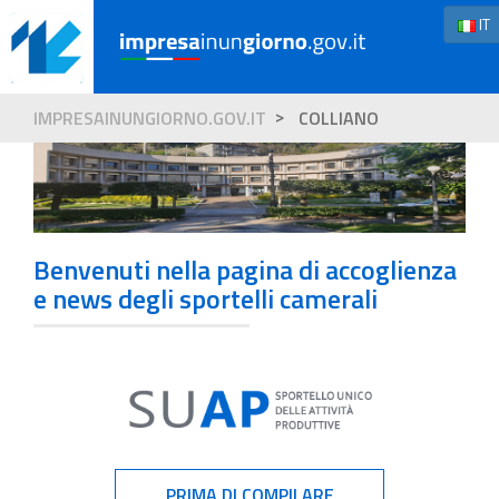
IT
IMPRESAINUNGIORNO.GOV.IT
COLLIANO
Benvenuti nella pagina di accoglienza
e news degli sportelli camerali
PRIMA DI COMPILARE