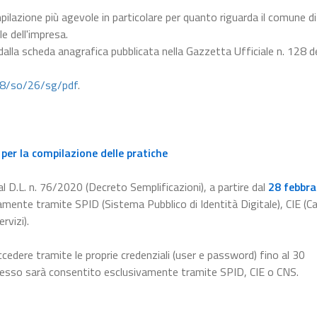
pilazione più agevole in particolare per quanto riguarda il comune di
le dell'impresa.
 dalla scheda anagrafica pubblicata nella Gazzetta Ufficiale n. 128 d
28/so/26/sg/pdf
.
per la compilazione delle pratiche
l D.L. n. 76/2020 (Decreto Semplificazioni), a partire dal
28 febbra
amente tramite SPID (Sistema Pubblico di Identità Digitale), CIE (Ca
rvizi).
ccedere tramite le proprie credenziali (user e password) fino al 30
ccesso sarà consentito esclusivamente tramite SPID, CIE o CNS.