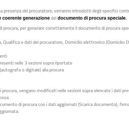
a presenza del procuratore, verranno introdotti degli specifici contro
del
e coerente generazione
documento di procura speciale.
 di procura, per generare correttamente il documento di procura spec
, Qualifica e dati del procuratore, Domicilio elettronico (Domicilio D
menti
resenti nelle 3 sezioni sopra riportate
 (autografa o digitale) alla procura
i procura, vengano modificati nelle sezioni sopra elencate i dati pre
ossa.
cumento di procura con i dati aggiornati (Scarica documento), firma
ggiornata.