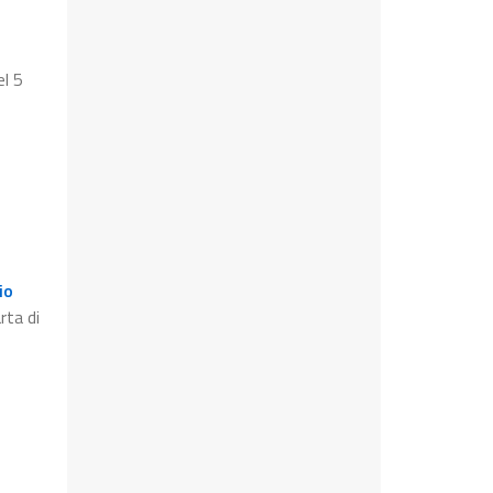
el 5
io
rta di