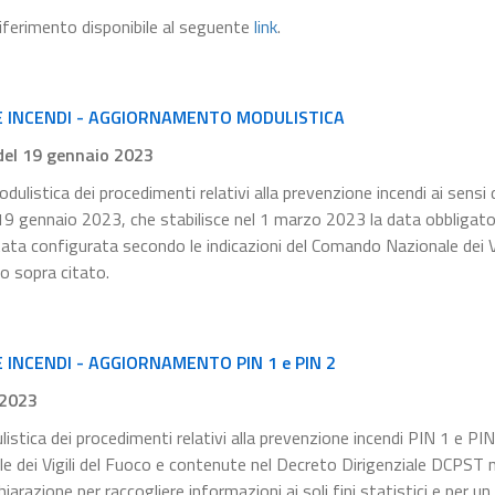
 riferimento disponibile al seguente
link
.
E INCENDI - AGGIORNAMENTO MODULISTICA
 del 19 gennaio 2023
dulistica dei procedimenti relativi alla prevenzione incendi ai sensi 
l 19 gennaio 2023, che stabilisce nel 1 marzo 2023 la data obbligator
tata configurata secondo le indicazioni del Comando Nazionale dei Vi
to sopra citato.
INCENDI - AGGIORNAMENTO PIN 1 e PIN 2
.2023
listica dei procedimenti relativi alla prevenzione incendi PIN 1 e PIN
le dei Vigili del Fuoco e contenute nel Decreto Dirigenziale DCPST
razione per raccogliere informazioni ai soli fini statistici e per un