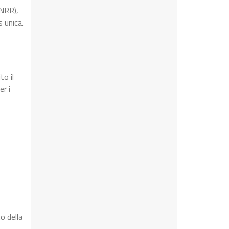
PNRR),
 unica.
to il
r i
o della