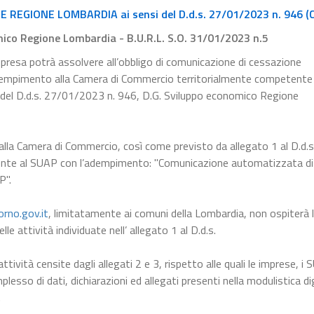
EGIONE LOMBARDIA ai sensi del D.d.s. 27/01/2023 n. 946 (
mico Regione Lombardia - B.U.R.L. S.O. 31/01/2023 n.5
mpresa potrà assolvere all’obbligo di comunicazione di cessazione
dempimento alla Camera di Commercio territorialmente competente
 del D.d.s. 27/01/2023 n. 946, D.G. Sviluppo economico Regione
alla Camera di Commercio, così come previsto da allegato 1 al D.d.
ente al SUAP con l’adempimento: "Comunicazione automatizzata di
P".
orno.gov.it
, limitatamente ai comuni della Lombardia, non ospiterà 
e attività individuate nell’ allegato 1 al D.d.s.
ttività censite dagli allegati 2 e 3, rispetto alle quali le imprese, i
lesso di dati, dichiarazioni ed allegati presenti nella modulistica di
.