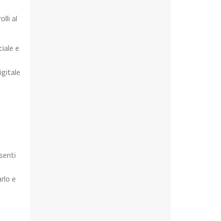
lli al
iale e
igitale
senti
rlo e