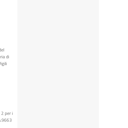
del
ia di
gili
 2 per i
 n.9663