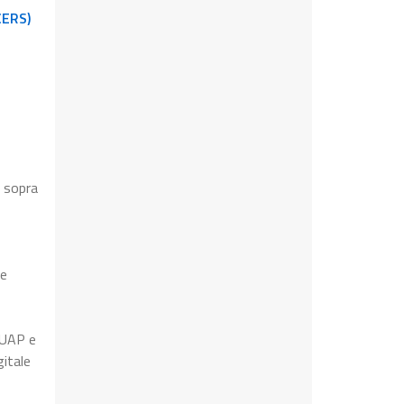
CERS)
s sopra
le
 SUAP e
gitale