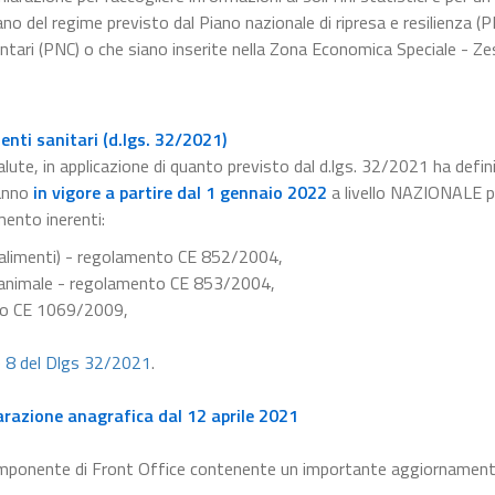
no del regime previsto dal Piano nazionale di ripresa e resilienza (
ntari (PNC) o che siano inserite nella Zona Economica Speciale - Zes
nti sanitari (d.lgs. 32/2021)
alute, in applicazione di quanto previsto dal d.lgs. 32/2021 ha defini
anno
in vigore a partire dal 1 gennaio 2022
a livello NAZIONALE pe
mento inerenti:
e alimenti) - regolamento CE 852/2004,
ne animale - regolamento CE 853/2004,
nto CE 1069/2009,
e 8 del Dlgs 32/2021
.
arazione anagrafica dal 12 aprile 2021
omponente di Front Office contenente un importante aggiornament