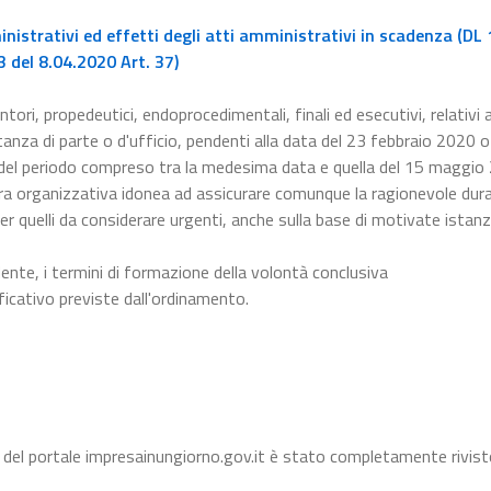
istrativi ed effetti degli atti amministrativi in scadenza (DL 
 del 8.04.2020 Art. 37)
ntori, propedeutici, endoprocedimentali, finali ed esecutivi, relativi a
nza di parte o d'ufficio, pendenti alla data del 23 febbraio 2020 o 
 del periodo compreso tra la medesima data e quella del 15 maggio
a organizzativa idonea ad assicurare comunque la ragionevole dura
er quelli da considerare urgenti, anche sulla base di motivate istanz
dente, i termini di formazione della volontà conclusiva
ficativo previste dall'ordinamento.
 del portale impresainungiorno.gov.it è stato completamente rivist