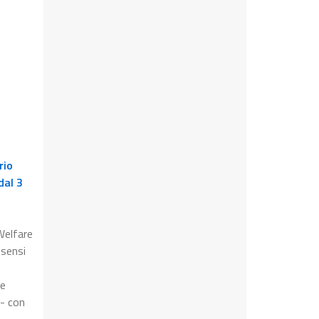
rio
dal 3
Welfare
 sensi
ne
 - con