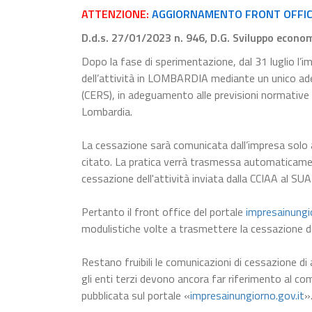
ATTENZIONE:
AGGIORNAMENTO FRONT OFFICE R
D.d.s. 27/01/2023 n. 946, D.G. Sviluppo econo
Dopo la fase di sperimentazione, dal 31 luglio l’i
dell’attività in LOMBARDIA mediante un unico a
(CERS), in adeguamento alle previsioni normative
Lombardia.
La cessazione sarà comunicata dall’impresa solo 
citato. La pratica verrà trasmessa automaticam
cessazione dell'attività inviata dalla CCIAA al SUA
Pertanto il front office del portale
impresainungi
modulistiche volte a trasmettere la cessazione dell
Restano fruibili le comunicazioni di cessazione di a
gli enti terzi devono ancora far riferimento al comp
pubblicata sul portale «
impresainungiorno.gov.it
»