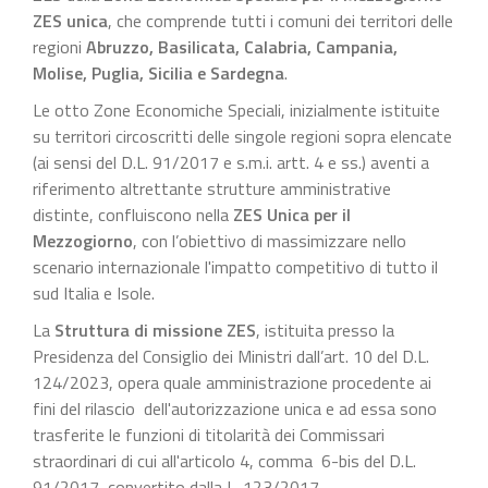
ZES unica
, che comprende tutti i comuni dei territori delle
regioni
Abruzzo, Basilicata, Calabria, Campania,
Molise, Puglia, Sicilia e Sardegna
.
Le otto Zone Economiche Speciali, inizialmente istituite
su territori circoscritti delle singole regioni sopra elencate
(ai sensi del D.L. 91/2017 e s.m.i. artt. 4 e ss.) aventi a
riferimento altrettante strutture amministrative
distinte, confluiscono nella
ZES Unica per il
Mezzogiorno
, con l’obiettivo di massimizzare nello
scenario internazionale l'impatto competitivo di tutto il
sud Italia e Isole.
La
Struttura di missione ZES
, istituita presso la
Presidenza del Consiglio dei Ministri dall’art. 10 del D.L.
124/2023, opera quale amministrazione procedente ai
fini del rilascio dell'autorizzazione unica e ad essa sono
trasferite le funzioni di titolarità dei Commissari
straordinari di cui all'articolo 4, comma 6-bis del D.L.
91/2017, convertito dalla L. 123/2017.