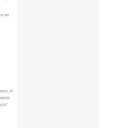
re un
uoco, in
 marzo
oco”.