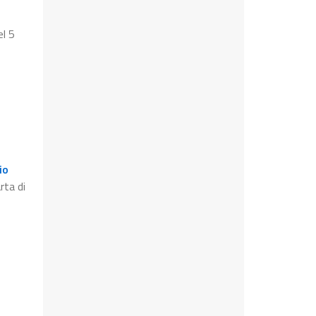
el 5
io
rta di