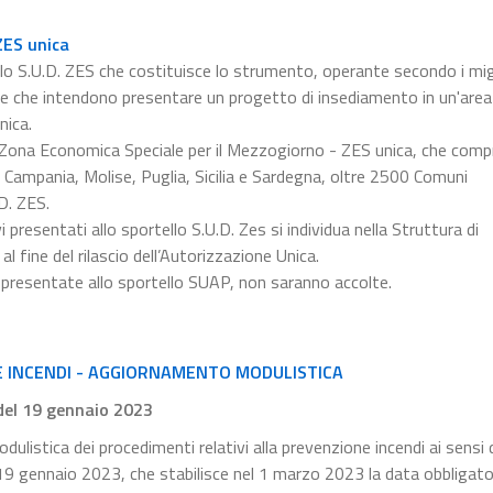
ZES unica
llo S.U.D. ZES che costituisce lo strumento, operante secondo i migl
ese che intendono presentare un progetto di insediamento in un'are
nica.
la Zona Economica Speciale per il Mezzogiorno - ZES unica, che comp
ia, Campania, Molise, Puglia, Sicilia e Sardegna, oltre 2500 Comuni
D. ZES.
presentati allo sportello S.U.D. Zes si individua nella Struttura di
al fine del rilascio dell’Autorizzazione Unica.
 presentate allo sportello SUAP, non saranno accolte.
E INCENDI - AGGIORNAMENTO MODULISTICA
 del 19 gennaio 2023
dulistica dei procedimenti relativi alla prevenzione incendi ai sensi 
l 19 gennaio 2023, che stabilisce nel 1 marzo 2023 la data obbligator