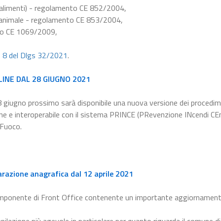
e alimenti) - regolamento CE 852/2004,
ne animale - regolamento CE 853/2004,
nto CE 1069/2009,
e 8 del Dlgs 32/2021
.
LINE DAL 28 GIUGNO 2021
8 giugno prossimo sarà disponibile una nuova versione dei procedim
line e interoperabile con il sistema PRINCE (PRevenzione INcendi CEn
 Fuoco.
arazione anagrafica dal 12 aprile 2021
omponente di Front Office contenente un importante aggiornament