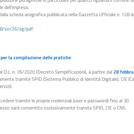
pilazione più agevole in particolare per quanto riguarda il comune di
le dell'impresa.
 dalla scheda anagrafica pubblicata nella Gazzetta Ufficiale n. 128 d
28/so/26/sg/pdf
.
per la compilazione delle pratiche
l D.L. n. 76/2020 (Decreto Semplificazioni), a partire dal
28 febbra
amente tramite SPID (Sistema Pubblico di Identità Digitale), CIE (Ca
rvizi).
ccedere tramite le proprie credenziali (user e password) fino al 30
ccesso sarà consentito esclusivamente tramite SPID, CIE o CNS.