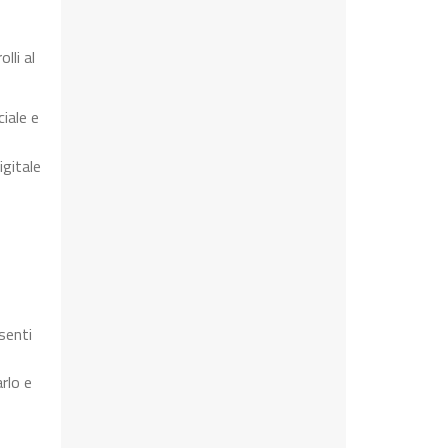
lli al
iale e
igitale
senti
rlo e