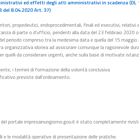
istrativi ed effetti degli atti amministrativi in scadenza (DL 
 del 8.04.2020 Art. 37)
ntori, propedeutici, endoprocedimentali, finali ed esecutivi, relativi a
nza di parte o d'ufficio, pendenti alla data del 23 febbraio 2020 o 
 del periodo compreso tra la medesima data e quella del 15 maggio
a organizzativa idonea ad assicurare comunque la ragionevole dura
er quelli da considerare urgenti, anche sulla base di motivate istanz
dente, i termini di formazione della volontà conclusiva
ficativo previste dall'ordinamento.
 del portale impresainungiorno.gov.it è stato completamente rivist
li e le modalità operative di presentazione delle pratiche.