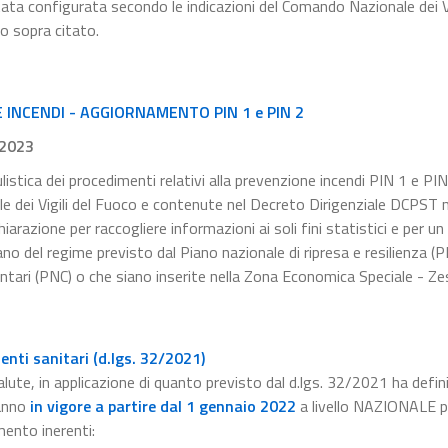
tata configurata secondo le indicazioni del Comando Nazionale dei Vi
to sopra citato.
INCENDI - AGGIORNAMENTO PIN 1 e PIN 2
.2023
listica dei procedimenti relativi alla prevenzione incendi PIN 1 e PIN
le dei Vigili del Fuoco e contenute nel Decreto Dirigenziale DCPST
razione per raccogliere informazioni ai soli fini statistici e per un
no del regime previsto dal Piano nazionale di ripresa e resilienza (
ntari (PNC) o che siano inserite nella Zona Economica Speciale - Zes
nti sanitari (d.lgs. 32/2021)
alute, in applicazione di quanto previsto dal d.lgs. 32/2021 ha defini
anno
in vigore a partire dal 1 gennaio 2022
a livello NAZIONALE pe
mento inerenti: