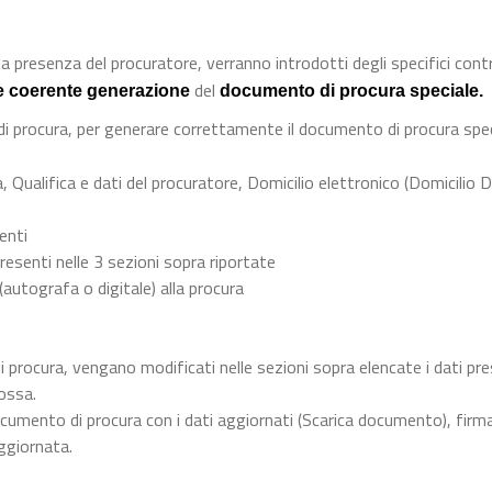
a presenza del procuratore, verranno introdotti degli specifici contro
del
e coerente generazione
documento di procura speciale.
 di procura, per generare correttamente il documento di procura spec
, Qualifica e dati del procuratore, Domicilio elettronico (Domicilio D
menti
resenti nelle 3 sezioni sopra riportate
 (autografa o digitale) alla procura
i procura, vengano modificati nelle sezioni sopra elencate i dati pre
ossa.
cumento di procura con i dati aggiornati (Scarica documento), firma
ggiornata.