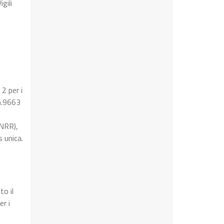
gili
 2 per i
 n.9663
PNRR),
 unica.
to il
r i