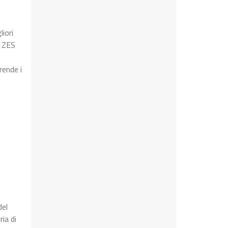
iori
a ZES
rende i
del
ia di