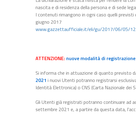
La dichiarazione è stata rivista per rendere la com
nascita e di residenza della persona e di sede lega
I contenuti rimangono in ogni caso quelli previsti
giugno 2017
www.gazzettaufficiale.it/eli/gu/2017/06/05/1
ATTENZIONE:
nuove modalità di registrazione 
Si informa che in attuazione di quanto previsto da
2021
i nuovi Utenti potranno registrarsi esclusiv
Identità Elettronica) o CNS (Carta Nazionale dei Se
Gli Utenti già registrati potranno continuare ad a
settembre 2021 e, a partire da questa data, l'a