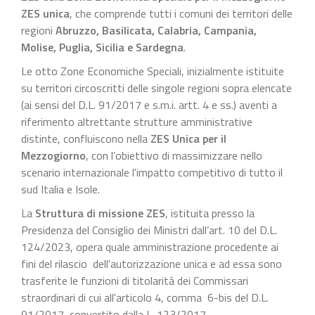
ZES unica
, che comprende tutti i comuni dei territori delle
regioni
Abruzzo, Basilicata, Calabria, Campania,
Molise, Puglia, Sicilia e Sardegna
.
Le otto Zone Economiche Speciali, inizialmente istituite
su territori circoscritti delle singole regioni sopra elencate
(ai sensi del D.L. 91/2017 e s.m.i. artt. 4 e ss.) aventi a
riferimento altrettante strutture amministrative
distinte, confluiscono nella
ZES Unica per il
Mezzogiorno
, con l’obiettivo di massimizzare nello
scenario internazionale l'impatto competitivo di tutto il
sud Italia e Isole.
La
Struttura di missione ZES
, istituita presso la
Presidenza del Consiglio dei Ministri dall’art. 10 del D.L.
124/2023, opera quale amministrazione procedente ai
fini del rilascio dell'autorizzazione unica e ad essa sono
trasferite le funzioni di titolarità dei Commissari
straordinari di cui all'articolo 4, comma 6-bis del D.L.
91/2017, convertito dalla L. 123/2017.