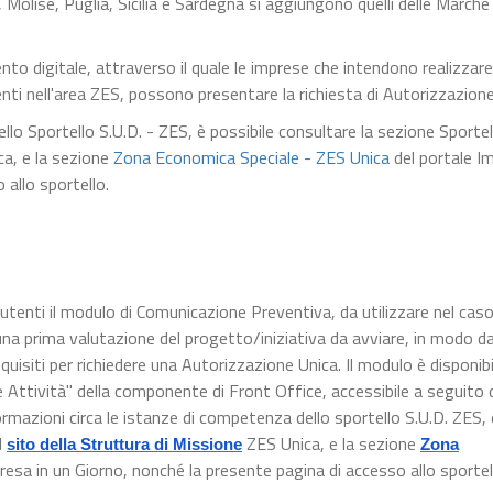
 Molise, Puglia, Sicilia e Sardegna si aggiungono quelli delle Marche
nto digitale, attraverso il quale le imprese che intendono realizzar
enti nell'area ZES, possono presentare la richiesta di Autorizzazione
llo Sportello S.U.D. - ZES, è possibile consultare la sezione Sportel
a, e la sezione
Zona Economica Speciale - ZES Unica
del portale I
 allo sportello.
 utenti il modulo di Comunicazione Preventiva, da utilizzare nel caso
una prima valutazione del progetto/iniziativa da avviare, in modo d
uisiti per richiedere una Autorizzazione Unica. Il modulo è disponibi
Attività" della componente di Front Office, accessibile a seguito de
ormazioni circa le istanze di competenza dello sportello S.U.D. ZES, 
l
ZES Unica, e la sezione
sito della Struttura di Missione
Zona
resa in un Giorno, nonché la presente pagina di accesso allo sportel