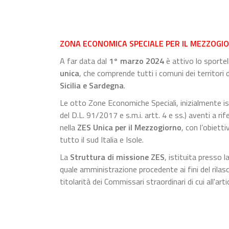
ZONA ECONOMICA SPECIALE PER IL MEZZOGIO
A far data dal
1° marzo 2024
è attivo lo sportel
unica
, che comprende tutti i comuni dei territori 
Sicilia e Sardegna
.
Le otto Zone Economiche Speciali, inizialmente istit
del D.L. 91/2017 e s.m.i. artt. 4 e ss.) aventi a 
nella
ZES Unica per il Mezzogiorno
, con l’obiett
tutto il sud Italia e Isole.
La
Struttura di missione ZES
, istituita presso 
quale amministrazione procedente ai fini del rilas
titolarità dei Commissari straordinari di cui all'