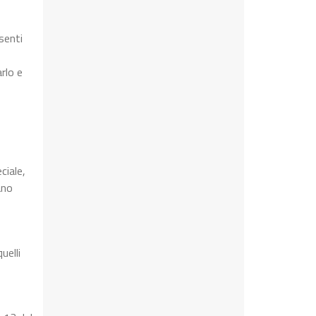
senti
rlo e
ciale,
ano
uelli