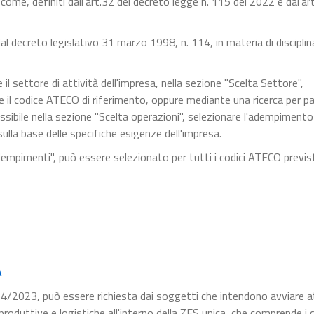
 come, definiti dall'art.32 del decreto legge n. 115 del 2022 e dal'ar
dal decreto legislativo 31 marzo 1998, n. 114, in materia di disciplin
il settore di attività dell'impresa, nella sezione "Scelta Settore",
e il codice ATECO di riferimento, oppure mediante una ricerca per pa
ossibile nella sezione "Scelta operazioni", selezionare l'adempimento
 sulla base delle specifiche esigenze dell'impresa.
 adempimenti", può essere selezionato per tutti i codici ATECO previst
A
 124/2023, può essere richiesta dai soggetti che intendono avviare a
 produttive e logistiche all'interno della ZES unica, che comprende i