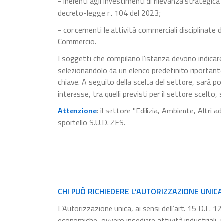
- inerenti agli investimenti di rilevanza strategica
decreto-legge n. 104 del 2023;
- concernenti le attività commerciali disciplinate 
Commercio.
I soggetti che compilano l'istanza devono indicare 
selezionandolo da un elenco predefinito riportant
chiave. A seguito della scelta del settore, sarà p
interesse, tra quelli previsti per il settore scelto,
Attenzione
: il settore "Edilizia, Ambiente, Altri
sportello S.U.D. ZES.
CHI PUÒ RICHIEDERE L’AUTORIZZAZIONE UNIC
L’Autorizzazione unica, ai sensi dell’art. 15 D.L.
economiche, ovvero insediare attività industriali,