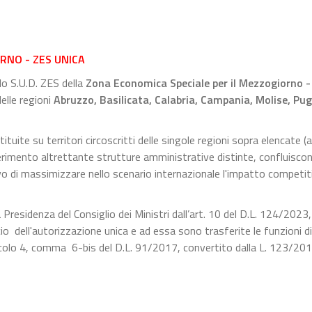
RNO - ZES UNICA
lo S.U.D. ZES della
Zona Economica Speciale per il Mezzogiorno -
delle regioni
Abruzzo, Basilicata, Calabria, Campania, Molise, Pugl
uite su territori circoscritti delle singole regioni sopra elencate (a
riferimento altrettante strutture amministrative distinte, confluisco
ivo di massimizzare nello scenario internazionale l'impatto competit
la Presidenza del Consiglio dei Ministri dall’art. 10 del D.L. 124/2023
cio dell'autorizzazione unica e ad essa sono trasferite le funzioni di
articolo 4, comma 6-bis del D.L. 91/2017, convertito dalla L. 123/201