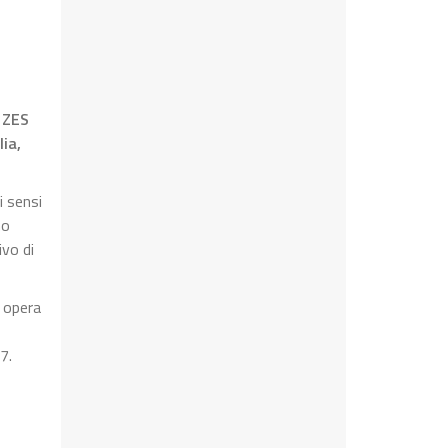
 ZES
ia,
i sensi
no
ivo di
, opera
7.