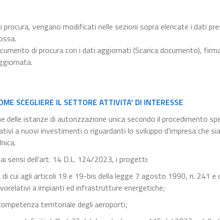
i procura, vengano modificati nelle sezioni sopra elencate i dati pre
ossa.
cumento di procura con i dati aggiornati (Scarica documento), firma
ggiornata.
OME SCEGLIERE IL SETTORE ATTIVITA' DI INTERESSE
 delle istanze di autorizzazione unica secondo il procedimento spe
elativi a nuovi investimenti o riguardanti lo sviluppo d'impresa che si
Unica.
 ai sensi dell'art. 14 D.L. 124/2023, i progetti:
i cui agli articoli 19 e 19-bis della legge 7 agosto 1990, n. 241 e q
ativorelativi a impianti ed infrastrutture energetiche;
 competenza territoriale degli aeroporti;