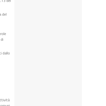
t.13 del
a del
role
 di
i dallo
ttività
 comuni