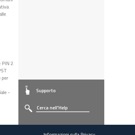
ativa
alle
e PIN 2
CPST
e per
Supporto
ale -
Informazioni sulla Privacy