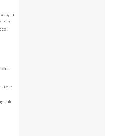
uoco, in
 marzo
oco”.
lli al
iale e
igitale