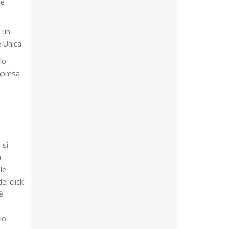
 e
e un
 Unica.
lo
mpresa
 si
a
le
l click
è
lo.