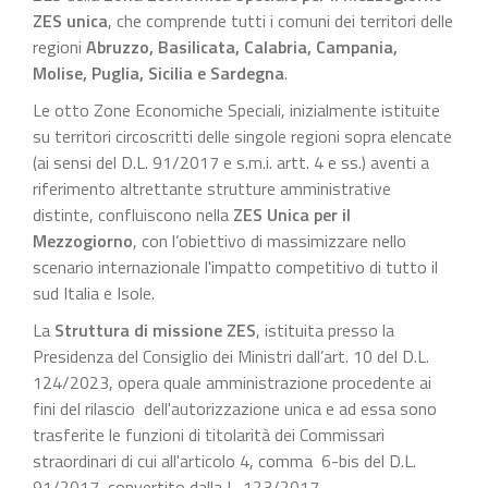
ZES unica
, che comprende tutti i comuni dei territori delle
regioni
Abruzzo, Basilicata, Calabria, Campania,
Molise, Puglia, Sicilia e Sardegna
.
Le otto Zone Economiche Speciali, inizialmente istituite
su territori circoscritti delle singole regioni sopra elencate
(ai sensi del D.L. 91/2017 e s.m.i. artt. 4 e ss.) aventi a
riferimento altrettante strutture amministrative
distinte, confluiscono nella
ZES Unica per il
Mezzogiorno
, con l’obiettivo di massimizzare nello
scenario internazionale l'impatto competitivo di tutto il
sud Italia e Isole.
La
Struttura di missione ZES
, istituita presso la
Presidenza del Consiglio dei Ministri dall’art. 10 del D.L.
124/2023, opera quale amministrazione procedente ai
fini del rilascio dell'autorizzazione unica e ad essa sono
trasferite le funzioni di titolarità dei Commissari
straordinari di cui all'articolo 4, comma 6-bis del D.L.
91/2017, convertito dalla L. 123/2017.