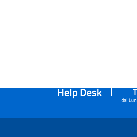
Help Desk
T
dal Lun