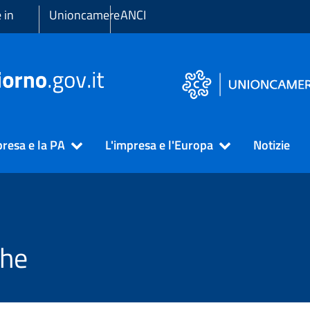
 in
Unioncamere
ANCI
presa e la PA
L'impresa e l'Europa
Notizie
che