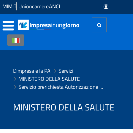
Skip to Main Content
MIMIT
Unioncamere
ANCI
L'impresa e la PA
Servizi
MINISTERO DELLA SALUTE
Servizio prerichiesta Autorizzazione Convegni e Congressi PACC
MINISTERO DELLA SALUTE