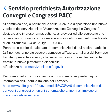
Servizio prerichiesta Autorizzazione
Convegni e Congressi PACC
Si comunica che, a partire dal 2 aprile 2024, è a disposizione
una nuova
versione
del servizio online “Autorizzazione Convegni e Congressi”
dedicato a
lle imprese farmaceutiche, ai provider ed alle segreterie che
organizzano Convegni o Congressi e altri incontri riguardanti i medicinali
di cui all'articolo 124 del d. lgs. 219/2006.
Pertanto, a partire da tale data, le comunicazioni di cui al citato articolo
124 non dovranno più essere trasmesse all'Agenzia Italiana del Farmaco
tramite il presente servizio, che verrà dismesso, ma esclusivamente
tramite la nuova piattaforma disponibile
all’indirizzo
https://servizionline.aifa.
gov.it
.
Per ulteriori informazioni si invita a consultare la seguente pagina
informativa dell'Agenzia Italiana del Farmaco:
https://www.aifa.gov.it/-/
nuove-modalit%C3%A0-di-
comunicazione-di-
convegni-
congressi-o-riunioni-su-
tematiche-attinenti-all-
impiego-di-
medicinali-ad-uso-
umano