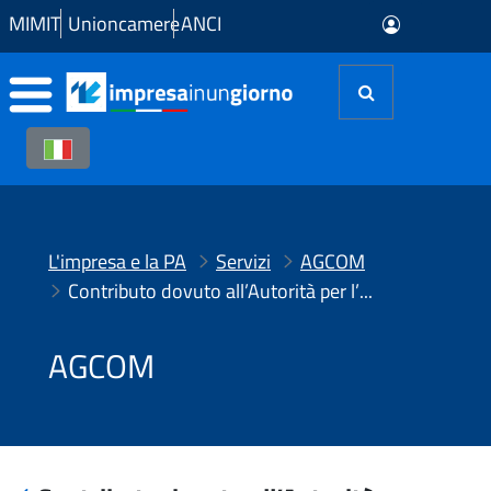
Skip to Main Content
MIMIT
Unioncamere
ANCI
L'impresa e la PA
Servizi
AGCOM
Contributo dovuto all’Autorità per l’anno 2019 dai soggetti che operano nei settori delle comunicazioni elettroniche e dei servizi media
AGCOM