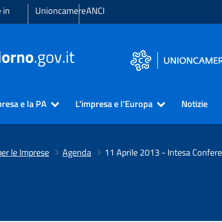
 in
Unioncamere
ANCI
presa e la PA
L'impresa e l'Europa
Notizie
er le Imprese
Agenda