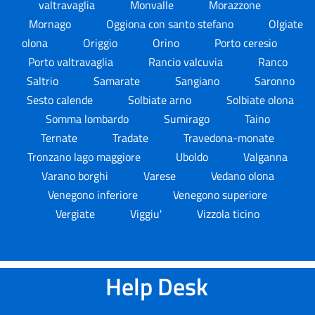
valtravaglia
Monvalle
Morazzone
Mornago
Oggiona con santo stefano
Olgiate
olona
Origgio
Orino
Porto ceresio
Porto valtravaglia
Rancio valcuvia
Ranco
Saltrio
Samarate
Sangiano
Saronno
Sesto calende
Solbiate arno
Solbiate olona
Somma lombardo
Sumirago
Taino
Ternate
Tradate
Travedona-monate
Tronzano lago maggiore
Uboldo
Valganna
Varano borghi
Varese
Vedano olona
Venegono inferiore
Venegono superiore
Vergiate
Viggiu'
Vizzola ticino
Help Desk