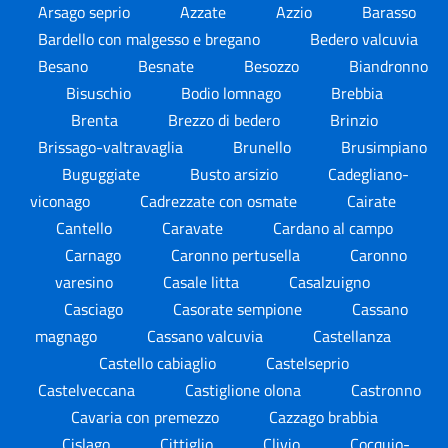
Arsago seprio
Azzate
Azzio
Barasso
Bardello con malgesso e bregano
Bedero valcuvia
Besano
Besnate
Besozzo
Biandronno
Bisuschio
Bodio lomnago
Brebbia
Brenta
Brezzo di bedero
Brinzio
Brissago-valtravaglia
Brunello
Brusimpiano
Buguggiate
Busto arsizio
Cadegliano-
viconago
Cadrezzate con osmate
Cairate
Cantello
Caravate
Cardano al campo
Carnago
Caronno pertusella
Caronno
varesino
Casale litta
Casalzuigno
Casciago
Casorate sempione
Cassano
magnago
Cassano valcuvia
Castellanza
Castello cabiaglio
Castelseprio
Castelveccana
Castiglione olona
Castronno
Cavaria con premezzo
Cazzago brabbia
Cislago
Cittiglio
Clivio
Cocquio-