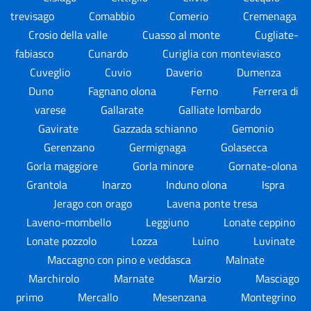
trevisago
Comabbio
Comerio
Cremenaga
Crosio della valle
Cuasso al monte
Cugliate-
fabiasco
Cunardo
Curiglia con monteviasco
Cuveglio
Cuvio
Daverio
Dumenza
Duno
Fagnano olona
Ferno
Ferrera di
varese
Gallarate
Galliate lombardo
Gavirate
Gazzada schianno
Gemonio
Gerenzano
Germignaga
Golasecca
Gorla maggiore
Gorla minore
Gornate-olona
Grantola
Inarzo
Induno olona
Ispra
Jerago con orago
Lavena ponte tresa
Laveno-mombello
Leggiuno
Lonate ceppino
Lonate pozzolo
Lozza
Luino
Luvinate
Maccagno con pino e veddasca
Malnate
Marchirolo
Marnate
Marzio
Masciago
primo
Mercallo
Mesenzana
Montegrino