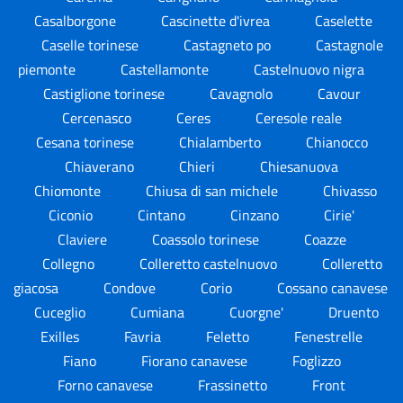
Casalborgone
Cascinette d'ivrea
Caselette
Caselle torinese
Castagneto po
Castagnole
piemonte
Castellamonte
Castelnuovo nigra
Castiglione torinese
Cavagnolo
Cavour
Cercenasco
Ceres
Ceresole reale
Cesana torinese
Chialamberto
Chianocco
Chiaverano
Chieri
Chiesanuova
Chiomonte
Chiusa di san michele
Chivasso
Ciconio
Cintano
Cinzano
Cirie'
Claviere
Coassolo torinese
Coazze
Collegno
Colleretto castelnuovo
Colleretto
giacosa
Condove
Corio
Cossano canavese
Cuceglio
Cumiana
Cuorgne'
Druento
Exilles
Favria
Feletto
Fenestrelle
Fiano
Fiorano canavese
Foglizzo
Forno canavese
Frassinetto
Front