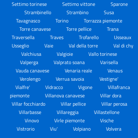
Settimo torinese
Settimo vittone
Sparone
Strambinello
Strambino
Susa
Tavagnasco
Torino
Torrazza piemonte
Torre canavese
Torre pellice
Trana
Traversella
Traves
Trofarello
Usseaux
Usseglio
Vaie
Val della torre
Val di chy
Valchiusa
Valgioie
Vallo torinese
Valperga
Valprato soana
Varisella
Vauda canavese
Venaria reale
Venaus
Verolengo
Verrua savoia
Vestigne'
Vialfre'
Vidracco
Vigone
Villafranca
piemonte
Villanova canavese
Villar dora
Villar focchiardo
Villar pellice
Villar perosa
Villarbasse
Villareggia
Villastellone
Vinovo
Virle piemonte
Vische
Vistrorio
Viu'
Volpiano
Volvera