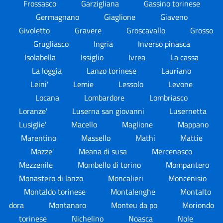
Frossasco
Garzigliana
Gassino torinese
Germagnano
Giaglione
Giaveno
Givoletto
Gravere
Groscavallo
Grosso
Grugliasco
Ingria
Inverso pinasca
Isolabella
Issiglio
Ivrea
La cassa
La loggia
Lanzo torinese
Lauriano
Leini'
Lemie
Lessolo
Levone
Locana
Lombardore
Lombriasco
Loranze'
Luserna san giovanni
Lusernetta
Lusiglie'
Macello
Maglione
Mappano
Marentino
Massello
Mathi
Mattie
Mazze'
Meana di susa
Mercenasco
Mezzenile
Mombello di torino
Mompantero
Monastero di lanzo
Moncalieri
Moncenisio
Montaldo torinese
Montalenghe
Montalto
dora
Montanaro
Monteu da po
Moriondo
torinese
Nichelino
Noasca
Nole