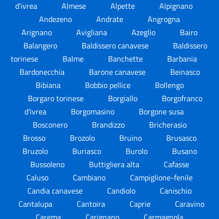
d'ivrea
Almese
Alpette
Alpignano
Andezeno
Andrate
Angrogna
Arignano
Avigliana
Azeglio
Bairo
Balangero
Baldissero canavese
Baldissero
torinese
Balme
Banchette
Barbania
Bardonecchia
Barone canavese
Beinasco
Bibiana
Bobbio pellice
Bollengo
Borgaro torinese
Borgiallo
Borgofranco
d'ivrea
Borgomasino
Borgone susa
Bosconero
Brandizzo
Bricherasio
Brosso
Brozolo
Bruino
Brusasco
Bruzolo
Buriasco
Burolo
Busano
Bussoleno
Buttigliera alta
Cafasse
Caluso
Cambiano
Campiglione-fenile
Candia canavese
Candiolo
Canischio
Cantalupa
Cantoira
Caprie
Caravino
Carema
Carignano
Carmagnola