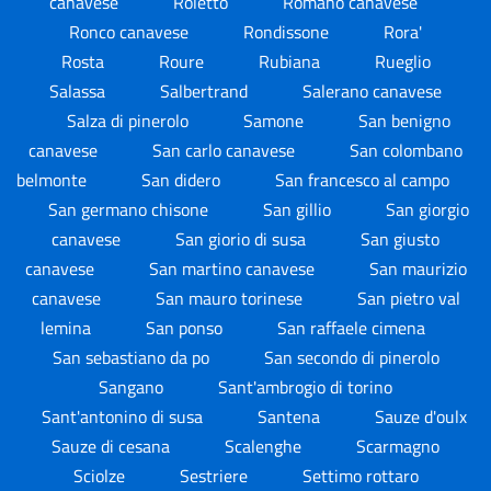
canavese
Roletto
Romano canavese
Ronco canavese
Rondissone
Rora'
Rosta
Roure
Rubiana
Rueglio
Salassa
Salbertrand
Salerano canavese
Salza di pinerolo
Samone
San benigno
canavese
San carlo canavese
San colombano
belmonte
San didero
San francesco al campo
San germano chisone
San gillio
San giorgio
canavese
San giorio di susa
San giusto
canavese
San martino canavese
San maurizio
canavese
San mauro torinese
San pietro val
lemina
San ponso
San raffaele cimena
San sebastiano da po
San secondo di pinerolo
Sangano
Sant'ambrogio di torino
Sant'antonino di susa
Santena
Sauze d'oulx
Sauze di cesana
Scalenghe
Scarmagno
Sciolze
Sestriere
Settimo rottaro