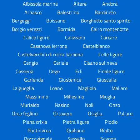
Albissola marina
Altare
Andora
Arnasco
Balestrino
Bardineto
Bergeggi
Boissano
Borghetto santo spirito
Borgio verezzi
Bormida
Cairo montenotte
Calice ligure
Calizzano
Carcare
Casanova lerrone
Castelbianco
Castelvecchio di rocca barbena
Celle ligure
Cengio
Ceriale
Cisano sul neva
Cosseria
Dego
Erli
Finale ligure
Garlenda
Giustenice
Giusvalla
Laigueglia
Loano
Magliolo
Mallare
Massimino
Millesimo
Mioglia
Murialdo
Nasino
Noli
Onzo
Orco feglino
Ortovero
Osiglia
Pallare
Piana crixia
Pietra ligure
Plodio
Pontinvrea
Quiliano
Rialto
Roccavignale
Sassello
Savona