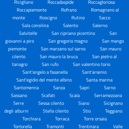
Ricigliano
Roccadaspide
Roccagloriosa
Roccapiemonte
Rofrano
Romagnano al
monte
Roscigno
Rutino
Sacco
Sala consilina
Salento
Salerno
Salvitelle
San cipriano picentino
San
giovanni a piro
San gregorio magno
San mango
piemonte
San marzano sul sarno
San mauro
cilento
San mauro la bruca
San pietro al
tanagro
San rufo
San valentino torio
Sant'angelo a fasanella
Sant'arsenio
Sant'egidio del monte albino
Santa marina
Santomenna
Sanza
Sapri
Sarno
Sassano
Scafati
Scala
Serramezzana
Serre
Sessa cilento
Siano
Sicignano
degli alburni
Stella cilento
Stio
Teggiano
Torchiara
Torraca
Torre orsaia
Tortorella
Tramonti
Trentinara
Valle