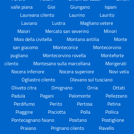
valle piana
Gioi
Giungano
Ispani
Laureana cilento
Laurino
Laurito
Laviano
Lustra
Magliano vetere
Maiori
Mercato san severino
Minori
Moio della civitella
Montano antilia
Monte
san giacomo
Montecorice
Montecorvino
pugliano
Montecorvino rovella
Monteforte
cilento
Montesano sulla marcellana
Morigerati
Nocera inferiore
Nocera superiore
Novi velia
Ogliastro cilento
Olevano sul tusciano
Oliveto citra
Omignano
Orria
Ottati
Padula
Pagani
Palomonte
Pellezzano
Perdifumo
Perito
Pertosa
Petina
Piaggine
Pisciotta
Polla
Pollica
Pontecagnano faiano
Positano
Postiglione
Praiano
Prignano cilento
Ravello