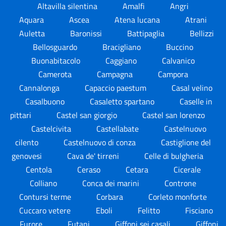
Altavilla silentina
Amalfi
Angri
Aquara
Ascea
Atena lucana
Atrani
Auletta
Baronissi
Battipaglia
Bellizzi
Bellosguardo
Bracigliano
Buccino
Buonabitacolo
Caggiano
Calvanico
Camerota
Campagna
Campora
Cannalonga
Capaccio paestum
Casal velino
Casalbuono
Casaletto spartano
Caselle in
pittari
Castel san giorgio
Castel san lorenzo
Castelcivita
Castellabate
Castelnuovo
cilento
Castelnuovo di conza
Castiglione del
genovesi
Cava de' tirreni
Celle di bulgheria
Centola
Ceraso
Cetara
Cicerale
Colliano
Conca dei marini
Controne
Contursi terme
Corbara
Corleto monforte
Cuccaro vetere
Eboli
Felitto
Fisciano
Furore
Futani
Giffoni sei casali
Giffoni