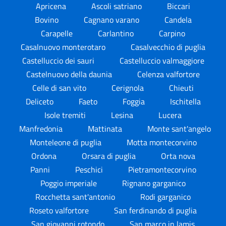
Apricena
Ascoli satriano
Biccari
Bovino
Cagnano varano
Candela
Carapelle
Carlantino
Carpino
Casalnuovo monterotaro
Casalvecchio di puglia
Castelluccio dei sauri
Castelluccio valmaggiore
Castelnuovo della daunia
Celenza valfortore
Celle di san vito
Cerignola
Chieuti
Deliceto
Faeto
Foggia
Ischitella
Isole tremiti
Lesina
Lucera
Manfredonia
Mattinata
Monte sant'angelo
Monteleone di puglia
Motta montecorvino
Ordona
Orsara di puglia
Orta nova
Panni
Peschici
Pietramontecorvino
Poggio imperiale
Rignano garganico
Rocchetta sant'antonio
Rodi garganico
Roseto valfortore
San ferdinando di puglia
San giovanni rotondo
San marco in lamis