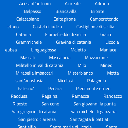
Aci sant'antonio
Acireale
Adrano
Belpasso
Biancavilla
Bronte
Calatabiano
Caltagirone
Camporotondo
etneo
Castel di iudica
Castiglione di sicilia
Catania
Fiumefreddo di sicilia
Giarre
Grammichele
Gravina di catania
Licodia
eubea
Linguaglossa
Maletto
Maniace
Mascali
Mascalucia
Mazzarrone
Militello in val di catania
Milo
Mineo
Mirabella imbaccari
Misterbianco
Motta
sant'anastasia
Nicolosi
Palagonia
Paterno'
Pedara
Piedimonte etneo
Raddusa
Ragalna
Ramacca
Randazzo
Riposto
San cono
San giovanni la punta
San gregorio di catania
San michele di ganzaria
San pietro clarenza
Sant'agata li battiati
Sant'alfio
Santa maria di licodia
Santa