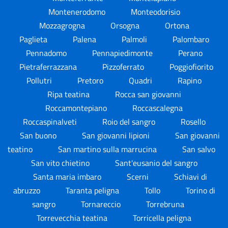
Montenerodomo
Monteodorisio
Mozzagrogna
Orsogna
Ortona
Paglieta
Palena
Palmoli
Palombaro
Pennadomo
Pennapiedimonte
Perano
Pietraferrazzana
Pizzoferrato
Poggiofiorito
Pollutri
Pretoro
Quadri
Rapino
Ripa teatina
Rocca san giovanni
Roccamontepiano
Roccascalegna
Roccaspinalveti
Roio del sangro
Rosello
San buono
San giovanni lipioni
San giovanni
teatino
San martino sulla marrucina
San salvo
San vito chietino
Sant'eusanio del sangro
Santa maria imbaro
Scerni
Schiavi di
abruzzo
Taranta peligna
Tollo
Torino di
sangro
Tornareccio
Torrebruna
Torrevecchia teatina
Torricella peligna