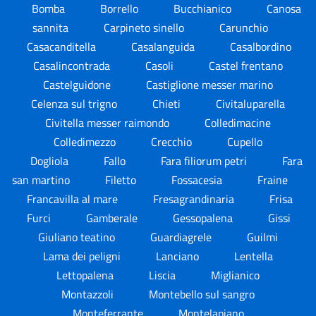
Bomba
Borrello
Bucchianico
Canosa
sannita
Carpineto sinello
Carunchio
Casacanditella
Casalanguida
Casalbordino
Casalincontrada
Casoli
Castel frentano
Castelguidone
Castiglione messer marino
Celenza sul trigno
Chieti
Civitaluparella
Civitella messer raimondo
Colledimacine
Colledimezzo
Crecchio
Cupello
Dogliola
Fallo
Fara filiorum petri
Fara
san martino
Filetto
Fossacesia
Fraine
Francavilla al mare
Fresagrandinaria
Frisa
Furci
Gamberale
Gessopalena
Gissi
Giuliano teatino
Guardiagrele
Guilmi
Lama dei peligni
Lanciano
Lentella
Lettopalena
Liscia
Miglianico
Montazzoli
Montebello sul sangro
Monteferrante
Montelapiano