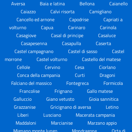
Aversa
Baia e latina
Bellona
Caianello
Caiazzo
Calvi risorta
Camigliano
Cancello ed arnone
Capodrise
Capriati a
volturno
Capua
Carinaro
Carinola
Casagiove
Casal di principe
Casaluce
Casapesenna
Casapulla
Caserta
Castel campagnano
Castel di sasso
Castel
morrone
Castel volturno
Castello del matese
Cellole
Cervino
Cesa
Ciorlano
Conca della campania
Curti
Dragoni
Falciano del massico
Fontegreca
Formicola
Francolise
Frignano
Gallo matese
Galluccio
Giano vetusto
Gioia sannitica
Grazzanise
Gricignano di aversa
Letino
Liberi
Lusciano
Macerata campania
Maddaloni
Marcianise
Marzano appio
Mignano monte lungo
Mondragone
Orta di