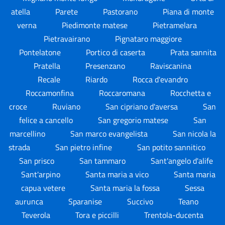
atella
Parete
Pastorano
Piana di monte
verna
Piedimonte matese
Pietramelara
Pietravairano
Pignataro maggiore
Pontelatone
Portico di caserta
Prata sannita
Pratella
Presenzano
Raviscanina
Recale
Riardo
Rocca d'evandro
Roccamonfina
Roccaromana
Rocchetta e
croce
Ruviano
San cipriano d'aversa
San
felice a cancello
San gregorio matese
San
marcellino
San marco evangelista
San nicola la
strada
San pietro infine
San potito sannitico
San prisco
San tammaro
Sant'angelo d'alife
Sant'arpino
Santa maria a vico
Santa maria
capua vetere
Santa maria la fossa
Sessa
aurunca
Sparanise
Succivo
Teano
Teverola
Tora e piccilli
Trentola-ducenta