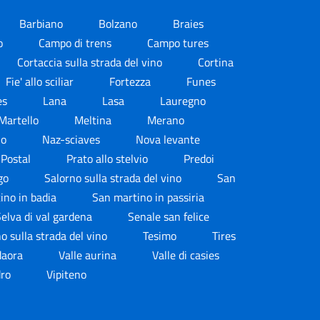
Barbiano
Bolzano
Braies
no
Campo di trens
Campo tures
Cortaccia sulla strada del vino
Cortina
Fie' allo sciliar
Fortezza
Funes
es
Lana
Lasa
Lauregno
Martello
Meltina
Merano
no
Naz-sciaves
Nova levante
Postal
Prato allo stelvio
Predoi
go
Salorno sulla strada del vino
San
ino in badia
San martino in passiria
elva di val gardena
Senale san felice
 sulla strada del vino
Tesimo
Tires
daora
Valle aurina
Valle di casies
dro
Vipiteno