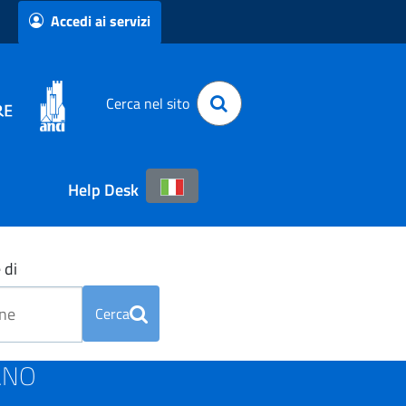
Accedi ai servizi
Cerca nel sito
Help Desk
 di
Cerca
ZANO