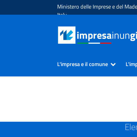
Skip to Main Content
Ministero delle Imprese e del Made
Italy
L'impresa e il comune
L'im
SUAP in Provincia di BOL
Ele