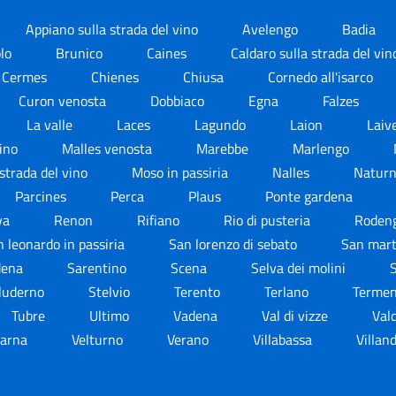
Appiano sulla strada del vino
Avelengo
Badia
olo
Brunico
Caines
Caldaro sulla strada del vi
Cermes
Chienes
Chiusa
Cornedo all'isarco
Curon venosta
Dobbiaco
Egna
Falzes
La valle
Laces
Lagundo
Laion
Laiv
vino
Malles venosta
Marebbe
Marlengo
strada del vino
Moso in passiria
Nalles
Natur
Parcines
Perca
Plaus
Ponte gardena
va
Renon
Rifiano
Rio di pusteria
Roden
 leonardo in passiria
San lorenzo di sebato
San mart
rdena
Sarentino
Scena
Selva dei molini
S
luderno
Stelvio
Terento
Terlano
Termeno
Tubre
Ultimo
Vadena
Val di vizze
Val
arna
Velturno
Verano
Villabassa
Villan