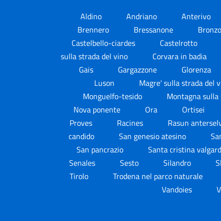
Aldino
Andriano
Anterivo
Brennero
Bressanone
Bronz
Castelbello-ciardes
Castelrotto
sulla strada del vino
Corvara in badia
Gais
Gargazzone
Glorenza
Luson
Magre' sulla strada del 
Monguelfo-tesido
Montagna sulla 
Nova ponente
Ora
Ortisei
Proves
Racines
Rasun antersel
candido
San genesio atesino
San
San pancrazio
Santa cristina valga
Senales
Sesto
Silandro
S
Tirolo
Trodena nel parco naturale
Vandoies
V