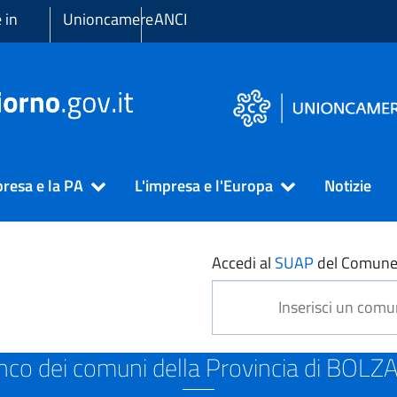
 in
Unioncamere
ANCI
presa e la PA
L'impresa e l'Europa
Notizie
ZANO
Accedi al
SUAP
del Comune
nco dei comuni della Provincia di BOL