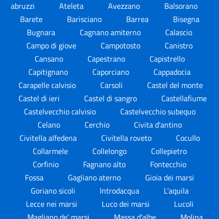
abruzzi
Ateleta
Avezzano
Balsorano
Barete
Barisciano
Barrea
Bisegna
Bugnara
Cagnano amiterno
Calascio
Campo di giove
Campotosto
Canistro
Cansano
Capestrano
Capistrello
Capitignano
Caporciano
Cappadocia
Carapelle calvisio
Carsoli
Castel del monte
Castel di ieri
Castel di sangro
Castellafiume
Castelvecchio calvisio
Castelvecchio subequo
Celano
Cerchio
Civita d'antino
Civitella alfedena
Civitella roveto
Cocullo
Collarmele
Collelongo
Collepietro
Corfinio
Fagnano alto
Fontecchio
Fossa
Gagliano aterno
Gioia dei marsi
Goriano sicoli
Introdacqua
L'aquila
Lecce nei marsi
Luco dei marsi
Lucoli
Magliano de' marsi
Massa d'albe
Molina