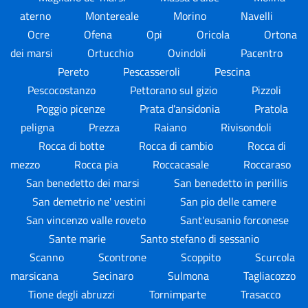
aterno
Montereale
Morino
Navelli
Ocre
Ofena
Opi
Oricola
Ortona
dei marsi
Ortucchio
Ovindoli
Pacentro
Pereto
Pescasseroli
Pescina
Pescocostanzo
Pettorano sul gizio
Pizzoli
Poggio picenze
Prata d'ansidonia
Pratola
peligna
Prezza
Raiano
Rivisondoli
Rocca di botte
Rocca di cambio
Rocca di
mezzo
Rocca pia
Roccacasale
Roccaraso
San benedetto dei marsi
San benedetto in perillis
San demetrio ne' vestini
San pio delle camere
San vincenzo valle roveto
Sant'eusanio forconese
Sante marie
Santo stefano di sessanio
Scanno
Scontrone
Scoppito
Scurcola
marsicana
Secinaro
Sulmona
Tagliacozzo
Tione degli abruzzi
Tornimparte
Trasacco