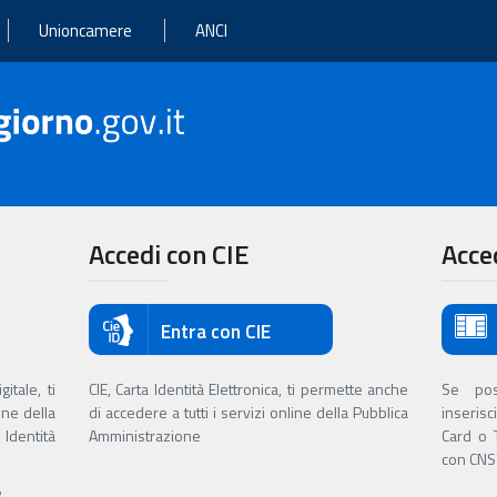
Unioncamere
ANCI
Accedi con CIE
Acce
Entra con CIE
itale, ti
CIE, Carta Identità Elettronica, ti permette anche
Se poss
ine della
di accedere a tutti i servizi online della Pubblica
inserisc
Identità
Amministrazione
Card o 
con CNS'