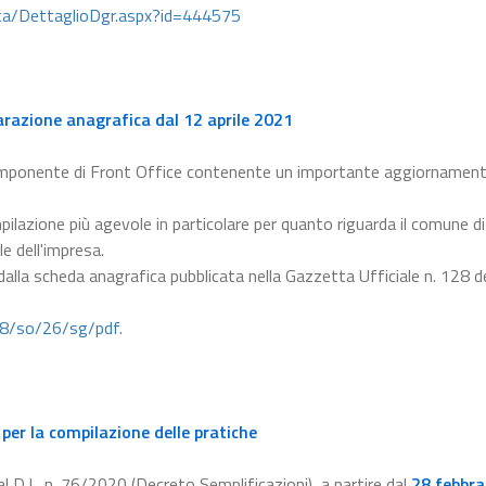
lica/DettaglioDgr.aspx?id=444575
arazione anagrafica dal 12 aprile 2021
omponente di Front Office contenente un importante aggiornament
pilazione più agevole in particolare per quanto riguarda il comune di
le dell'impresa.
 dalla scheda anagrafica pubblicata nella Gazzetta Ufficiale n. 128 d
28/so/26/sg/pdf
.
per la compilazione delle pratiche
l D.L. n. 76/2020 (Decreto Semplificazioni), a partire dal
28 febbra