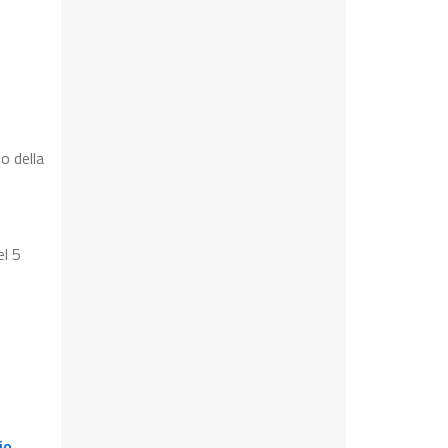
o della
el 5
io