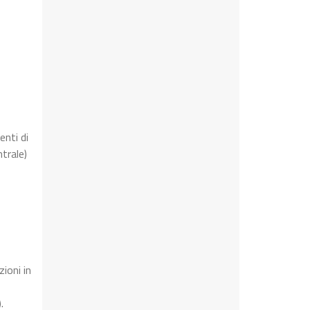
enti di
trale)
zioni in
.