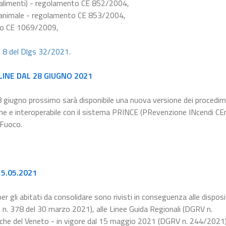
e alimenti) - regolamento CE 852/2004,
ne animale - regolamento CE 853/2004,
nto CE 1069/2009,
e 8 del Dlgs 32/2021
.
LINE DAL 28 GIUGNO 2021
8 giugno prossimo sarà disponibile una nuova versione dei procedim
line e interoperabile con il sistema PRINCE (PRevenzione INcendi CEn
 Fuoco.
 15.05.2021
er gli abitati da consolidare sono rivisti in conseguenza alle disposi
n. 378 del 30 marzo 2021), alle Linee Guida Regionali (DGRV n.
che del Veneto - in vigore dal 15 maggio 2021 (DGRV n. 244/2021)