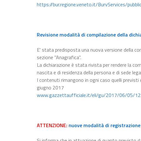
https://bur.regione.veneto.it/BurvServices/pubb
Revisione modalità di compilazione della dichi
E' stata predisposta una nuova versione della c
sezione "Anagrafica".
La dichiarazione è stata rivista per rendere la com
nascita e di residenza della persona e di sede lega
I contenuti rimangono in ogni caso quelli previsti
giugno 2017
www.gazzettaufficiale.it/eli/gu/2017/06/05/1
ATTENZIONE:
nuove modalità di registrazione 
Si informa che in attuazione di quanto previsto da