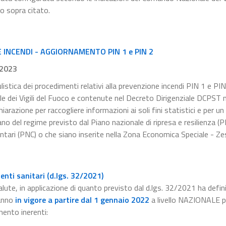
to sopra citato.
INCENDI - AGGIORNAMENTO PIN 1 e PIN 2
.2023
listica dei procedimenti relativi alla prevenzione incendi PIN 1 e PIN
le dei Vigili del Fuoco e contenute nel Decreto Dirigenziale DCPST
razione per raccogliere informazioni ai soli fini statistici e per un
no del regime previsto dal Piano nazionale di ripresa e resilienza (
ntari (PNC) o che siano inserite nella Zona Economica Speciale - Zes
nti sanitari (d.lgs. 32/2021)
alute, in applicazione di quanto previsto dal d.lgs. 32/2021 ha defini
anno
in vigore a partire dal 1 gennaio 2022
a livello NAZIONALE pe
mento inerenti: