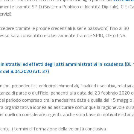
amente tramite SPID (Sistema Pubblico di Identità Digitale), CIE (Ca
rvizi).
ccedere tramite le proprie credenziali (user e password) fino al 30
ccesso sarà consentito esclusivamente tramite SPID, CIE o CNS.
istrativi ed effetti degli atti amministrativi in scadenza (DL 
 del 8.04.2020 Art. 37)
ntori, propedeutici, endoprocedimentali, finali ed esecutivi, relativi a
nza di parte o d'ufficio, pendenti alla data del 23 febbraio 2020 o 
 del periodo compreso tra la medesima data e quella del 15 maggio
a organizzativa idonea ad assicurare comunque la ragionevole dura
er quelli da considerare urgenti, anche sulla base di motivate istanz
dente, i termini di formazione della volontà conclusiva