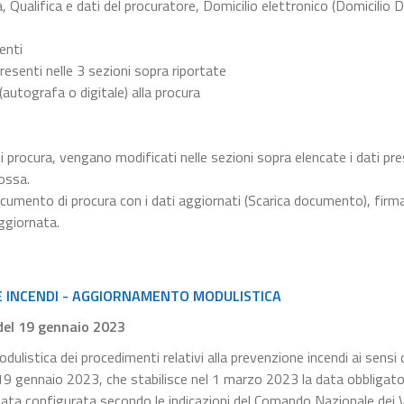
, Qualifica e dati del procuratore, Domicilio elettronico (Domicilio D
menti
resenti nelle 3 sezioni sopra riportate
 (autografa o digitale) alla procura
i procura, vengano modificati nelle sezioni sopra elencate i dati pre
ossa.
cumento di procura con i dati aggiornati (Scarica documento), firma
ggiornata.
E INCENDI - AGGIORNAMENTO MODULISTICA
 del 19 gennaio 2023
dulistica dei procedimenti relativi alla prevenzione incendi ai sensi 
l 19 gennaio 2023, che stabilisce nel 1 marzo 2023 la data obbligator
tata configurata secondo le indicazioni del Comando Nazionale dei Vi