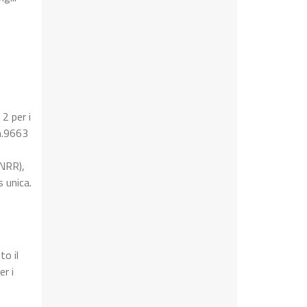
 2 per i
 n.9663
PNRR),
 unica.
to il
r i