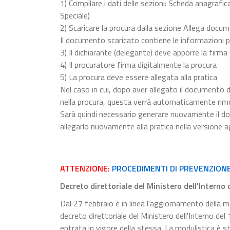
1) Compilare i dati delle sezioni: Scheda anagrafica
Speciale)
2) Scaricare la procura dalla sezione Allega docu
Il documento scaricato contiene le informazioni p
3) Il dichiarante (delegante) deve apporre la firma
4) Il procuratore firma digitalmente la procura
5) La procura deve essere allegata alla pratica
Nel caso in cui, dopo aver allegato il documento d
nella procura, questa verrà automaticamente rim
Sarà quindi necessario generare nuovamente il do
allegarlo nuovamente alla pratica nella versione a
ATTENZIONE:
PROCEDIMENTI DI PREVENZION
Decreto direttoriale del Ministero dell'Interno
Dal 27 febbraio è in linea l'aggiornamento della mo
decreto direttoriale del Ministero dell'Interno de
entrata in vigore della stessa. La modulistica è s