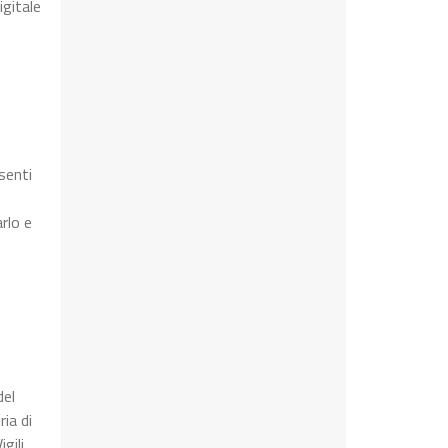
igitale
senti
rlo e
del
ia di
gili