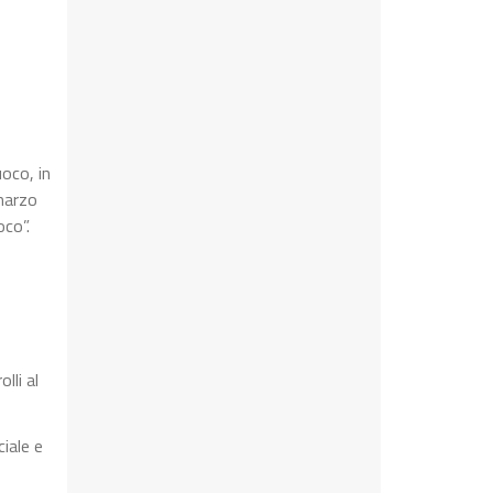
uoco, in
 marzo
oco”.
lli al
iale e