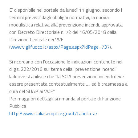
E’ disponibile nel portale da lunedì 11 giugno, secondo i
termini previsti dagli obblighi normativi, la nuova
modulistica relativa alla prevenzione incendi, approvata
con Decreto Direttoriale n. 72 del 16/05/2018 dalla
Direzione Centrale dei VVF
(
www.vigilfuoco.it/aspx/Page.aspx?IdPage=737
).
Si ricordano con l’occasione le indicazioni contenute nel
d.lgs. 222/2016 sul tema della "prevenzione incendi"
laddove stabilisce che "la SCIA prevenzione incendi deve
essere presentata contestualmente …. ed è trasmessa a
cura del SUAP ai VV.F."
Per maggiori dettagli si rimanda al portale di Funzione
Pubblica
http://www.italiasemplice.gov.it/tabella-a/
.