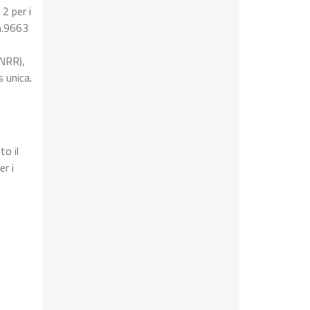
 2 per i
 n.9663
PNRR),
 unica.
to il
r i