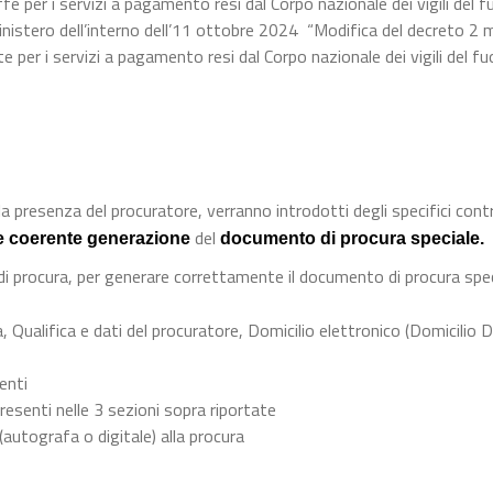
e per i servizi a pagamento resi dal Corpo nazionale dei vigili del f
inistero dell’interno dell’11 ottobre 2024 “Modifica del decreto 2
per i servizi a pagamento resi dal Corpo nazionale dei vigili del fu
a presenza del procuratore, verranno introdotti degli specifici contro
del
e coerente generazione
documento di procura speciale.
 di procura, per generare correttamente il documento di procura spec
, Qualifica e dati del procuratore, Domicilio elettronico (Domicilio D
menti
resenti nelle 3 sezioni sopra riportate
 (autografa o digitale) alla procura