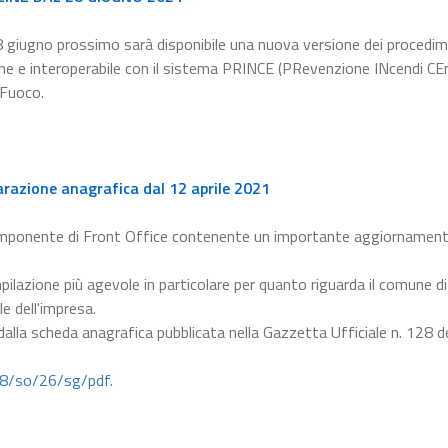
8 giugno prossimo sarà disponibile una nuova versione dei procedim
line e interoperabile con il sistema PRINCE (PRevenzione INcendi CEn
 Fuoco.
arazione anagrafica dal 12 aprile 2021
omponente di Front Office contenente un importante aggiornament
pilazione più agevole in particolare per quanto riguarda il comune di
le dell'impresa.
 dalla scheda anagrafica pubblicata nella Gazzetta Ufficiale n. 128 d
28/so/26/sg/pdf
.