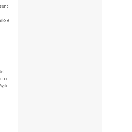
senti
rlo e
del
ia di
gili