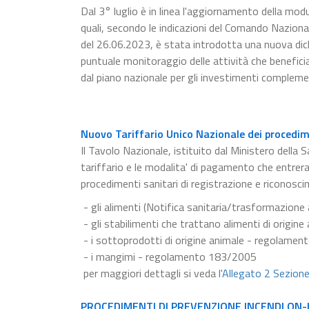
Dal 3° luglio è in linea l'aggiornamento della modu
quali, secondo le indicazioni del Comando Naziona
del 26.06.2023, è stata introdotta una nuova dichia
puntuale monitoraggio delle attività che beneficia
dal piano nazionale per gli investimenti compleme
Nuovo Tariffario Unico Nazionale dei procedime
Il Tavolo Nazionale, istituito dal Ministero della S
tariffario e le modalita' di pagamento che entrer
procedimenti sanitari di registrazione e riconosci
- gli alimenti (Notifica sanitaria/trasformazion
- gli stabilimenti che trattano alimenti di origi
- i sottoprodotti di origine animale - regolame
- i mangimi - regolamento 183/2005
per maggiori dettagli si veda l'
Allegato 2 Sezion
PROCEDIMENTI DI PREVENZIONE INCENDI ON-