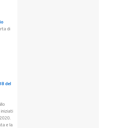
io
rta di
18 del
llo
iniziati
 2020.
ta e la