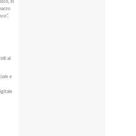
uoco, in
 marzo
oco”.
lli al
iale e
igitale