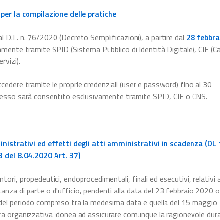
per la compilazione delle pratiche
l D.L. n. 76/2020 (Decreto Semplificazioni), a partire dal
28 febbra
amente tramite SPID (Sistema Pubblico di Identità Digitale), CIE (Ca
rvizi).
ccedere tramite le proprie credenziali (user e password) fino al 30
ccesso sarà consentito esclusivamente tramite SPID, CIE o CNS.
istrativi ed effetti degli atti amministrativi in scadenza (DL 
 del 8.04.2020 Art. 37)
ntori, propedeutici, endoprocedimentali, finali ed esecutivi, relativi a
nza di parte o d'ufficio, pendenti alla data del 23 febbraio 2020 o 
 del periodo compreso tra la medesima data e quella del 15 maggio
a organizzativa idonea ad assicurare comunque la ragionevole dura