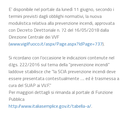
E’ disponibile nel portale da lunedì 11 giugno, secondo i
termini previsti dagli obblighi normativi, la nuova
modulistica relativa alla prevenzione incendi, approvata
con Decreto Direttoriale n. 72 del 16/05/2018 dalla
Direzione Centrale dei VVF
(
www.vigilfuoco.it/aspx/Page.aspx?IdPage=737
).
Si ricordano con l’occasione le indicazioni contenute nel
d.lgs. 222/2016 sul tema della "prevenzione incendi"
laddove stabilisce che "la SCIA prevenzione incendi deve
essere presentata contestualmente …. ed è trasmessa a
cura del SUAP ai VV.F."
Per maggiori dettagli si rimanda al portale di Funzione
Pubblica
http://www.italiasemplice.gov.it/tabella-a/
.