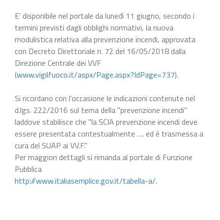
E’ disponibile nel portale da lunedì 11 giugno, secondo i
termini previsti dagli obblighi normativi, la nuova
modulistica relativa alla prevenzione incendi, approvata
con Decreto Direttoriale n. 72 del 16/05/2018 dalla
Direzione Centrale dei VVF
(
www.vigilfuoco.it/aspx/Page.aspx?IdPage=737
).
Si ricordano con l’occasione le indicazioni contenute nel
d.lgs. 222/2016 sul tema della "prevenzione incendi"
laddove stabilisce che "la SCIA prevenzione incendi deve
essere presentata contestualmente …. ed è trasmessa a
cura del SUAP ai VV.F."
Per maggiori dettagli si rimanda al portale di Funzione
Pubblica
http://www.italiasemplice.gov.it/tabella-a/
.