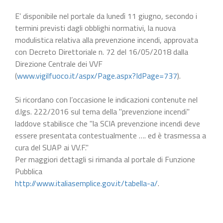
E’ disponibile nel portale da lunedì 11 giugno, secondo i
termini previsti dagli obblighi normativi, la nuova
modulistica relativa alla prevenzione incendi, approvata
con Decreto Direttoriale n. 72 del 16/05/2018 dalla
Direzione Centrale dei VVF
(
www.vigilfuoco.it/aspx/Page.aspx?IdPage=737
).
Si ricordano con l’occasione le indicazioni contenute nel
d.lgs. 222/2016 sul tema della "prevenzione incendi"
laddove stabilisce che "la SCIA prevenzione incendi deve
essere presentata contestualmente …. ed è trasmessa a
cura del SUAP ai VV.F."
Per maggiori dettagli si rimanda al portale di Funzione
Pubblica
http://www.italiasemplice.gov.it/tabella-a/
.